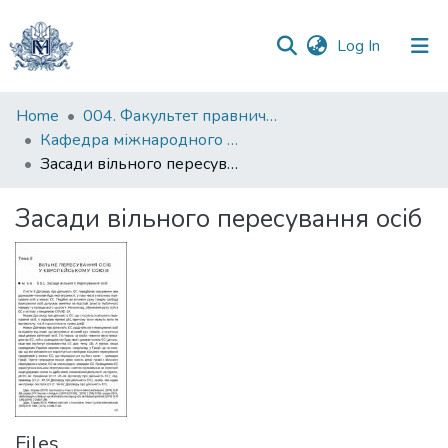
(current)
Log In
Communities
Home
004. Факультет правничих наук
&
Кафедра міжнародного та європейського права
Collections
Засади вільного пересування осіб
All of DSpace
Засади вільного пересування осіб
Statistics
Files