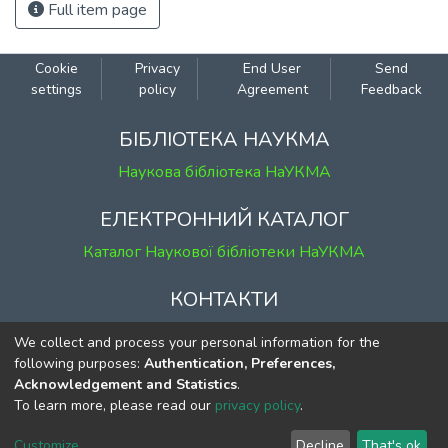
Full item page
Cookie
Privacy
End User
Send
settings
policy
Agreement
Feedback
БІБЛІОТЕКА НАУКМА
Наукова бібліотека НаУКМА
ЕЛЕКТРОННИЙ КАТАЛОГ
Каталог Наукової бібліотеки НаУКМА
КОНТАКТИ
м. Київ, вул. Григорія Сковороди, 2
We collect and process your personal information for the
к. 1, к. 120
following purposes:
Authentication, Preferences,
Acknowledgement and Statistics
.
тел.
(044) 463-69-31
To learn more, please read our
privacy policy
.
ekmair@ukma.edu.ua
Customize
Decline
That's ok