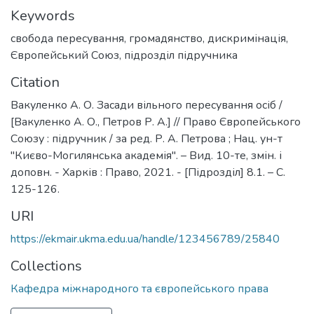
Keywords
свобода пересування
,
громадянство
,
дискримінація
,
Європейський Союз
,
підрозділ підручника
Citation
Вакуленко А. О. Засади вільного пересування осіб /
[Вакуленко А. О., Петров Р. А.] // Право Європейського
Союзу : підручник / за ред. Р. А. Петрова ; Нац. ун-т
"Києво-Могилянська академія". – Вид. 10-те, змін. і
доповн. - Харків : Право, 2021. - [Підрозділ] 8.1. – С.
125-126.
URI
https://ekmair.ukma.edu.ua/handle/123456789/25840
Collections
Кафедра міжнародного та європейського права