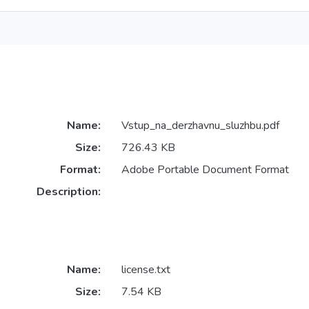
Name:
Vstup_na_derzhavnu_sluzhbu.pdf
Size:
726.43 KB
Format:
Adobe Portable Document Format
Description:
Name:
license.txt
Size:
7.54 KB