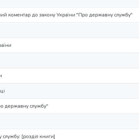
ий коментар до закону України "Про державну службу"
раїни
и
ці
ро державну службу"
 службу: [розділ книги]