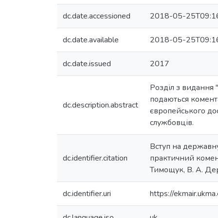
dc.date.accessioned
2018-05-25T09:1
dc.date.available
2018-05-25T09:1
dc.date.issued
2017
Розділ з видання 
подаються комента
dc.description.abstract
європейського дос
службовців.
Вступ на державну 
dc.identifier.citation
практичний комента
Тимощук, В. А. Дер
dc.identifier.uri
https://ekmair.uk
dc.language.iso
uk