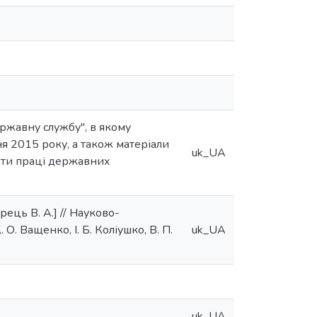
ржавну службу", в якому
я 2015 року, а також матеріали
uk_UA
лати праці державних
рець В. А.] // Науково-
. Ващенко, І. Б. Коліушко, В. П.
uk_UA
uk_UA