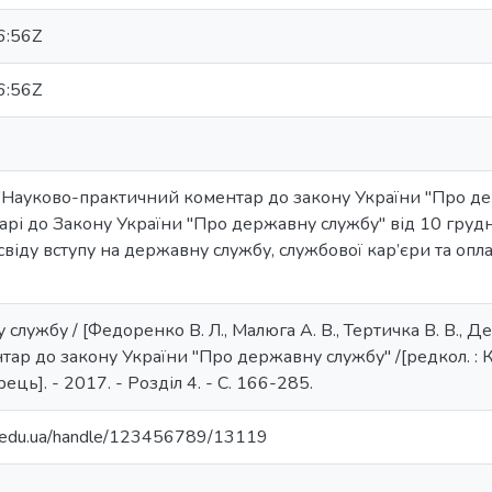
6:56Z
6:56Z
"Науково-практичний коментар до закону України "Про де
рі до Закону України "Про державну службу" від 10 грудн
віду вступу на державну службу, службової кар’єри та оп
службу / [Федоренко В. Л., Малюга А. В., Тертичка В. В., Де
р до закону України "Про державну службу" /[редкол. : К. О
ець]. - 2017. - Розділ 4. - С. 166-285.
ma.edu.ua/handle/123456789/13119