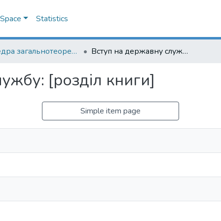
DSpace
Statistics
Кафедра загальнотеоретичного правознавства та публічного права
Вступ на державну службу: [розділ книги]
ужбу: [розділ книги]
Simple item page