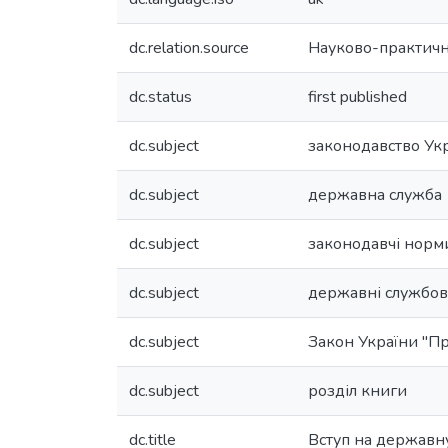
dc.relation.source
Науково-практичн
dc.status
first published
dc.subject
законодавство Ук
dc.subject
державна служба
dc.subject
законодавчі норм
dc.subject
державні службов
dc.subject
Закон України "П
dc.subject
розділ книги
dc.title
Вступ на державну