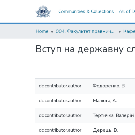
Communities & Collections
All of 
Home
004. Факультет правничих наук
Вступ на державну сл
dc.contributor.author
Федоренко, В.
dc.contributor.author
Малюга, А.
dc.contributor.author
Тертичка, Валерій
dc.contributor.author
Дерець, В.