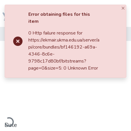
×
Log In
Error obtaining files for this
item
Communities
0 Http failure response for
Home
&
https://ekmair.ukma.edu.ua/server/a
Collections
pi/core/bundles/bf146192-a69a-
Формування системи мотивації
4346-8c6e-
праці працівників організації
All of DSpace
9798c17d80bf/bitstreams?
page=0&size=5: 0 Unknown Error
Statistics
Loading...
Date