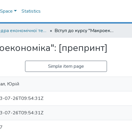
DSpace
Statistics
Кафедра економічної теорії
Вступ до курсу "Макроекономіка": [препринт]
оекономіка": [препринт]
Simple item page
ал, Юрій
3-07-26T09:54:31Z
3-07-26T09:54:31Z
7