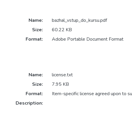
Name:
bazhal_vstup_do_kursu.pdf
Size:
60.22 KB
Format:
Adobe Portable Document Format
Name:
license.txt
Size:
7.95 KB
Format:
Item-specific license agreed upon to s
Description: