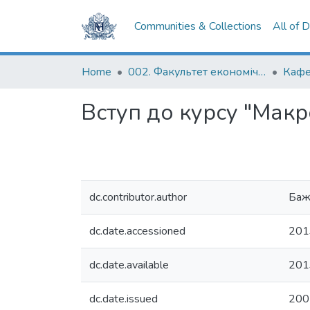
Communities & Collections
All of 
Home
002. Факультет економічних наук
Вступ до курсу "Макр
dc.contributor.author
Баж
dc.date.accessioned
201
dc.date.available
201
dc.date.issued
200