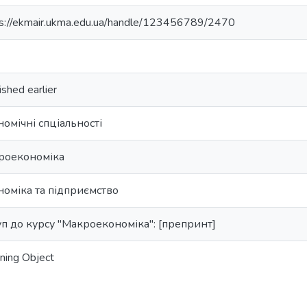
ps://ekmair.ukma.edu.ua/handle/123456789/2470
ished earlier
номічні спціальності
роекономіка
номіка та підприємство
уп до курсу "Макроекономіка": [препринт]
ning Object