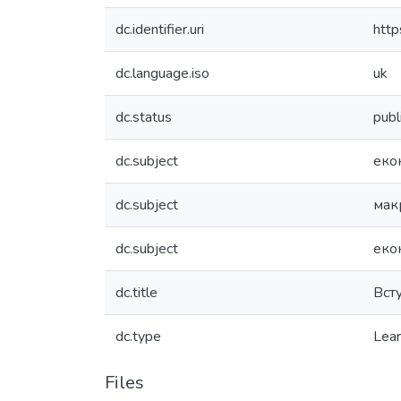
dc.identifier.uri
htt
dc.language.iso
uk
dc.status
publ
dc.subject
еко
dc.subject
мак
dc.subject
еко
dc.title
Вст
dc.type
Lear
Files