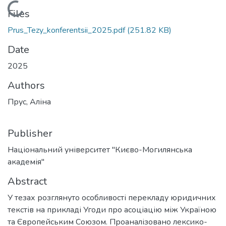
Loading...
Files
Prus_Tezy_konferentsii_2025.pdf
(251.82 KB)
Date
2025
Authors
Прус, Аліна
Publisher
Національний університет "Києво-Могилянська
академія"
Abstract
У тезах розглянуто особливості перекладу юридичних
текстів на прикладі Угоди про асоціацію між Україною
та Європейським Союзом. Проаналізовано лексико-