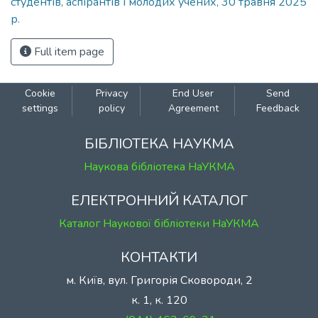
студентів, аспірантів і молодих учених, 30 травня 2025
р.
Full item page
Cookie
Privacy
End User
Send
settings
policy
Agreement
Feedback
БІБЛІОТЕКА НАУКМА
Наукова бібліотека НаУКМА
ЕЛЕКТРОННИЙ КАТАЛОГ
Каталог Наукової бібліотеки НаУКМА
КОНТАКТИ
м. Київ, вул. Григорія Сковороди, 2
к. 1, к. 120