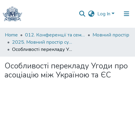
Log In
Communities
Home
012. Конференції та семінари НаУКМА
Мовний простір
&
2025. Мовний простір сучасного світу : тези доповідей ІХ Всеукраїнської науково-практичної конференції студентів, аспірантів і молодих учених, 30 травня 2025 р.
Collections
Особливості перекладу Угоди про асоціацію між Україною та ЄС
All of DSpace
Особливості перекладу Угоди про
асоціацію між Україною та ЄС
Statistics