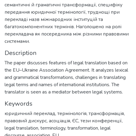
семантичні й граматичні трансформації, специфіку
передання юридичної термінології, труднощі при
перекладі назв міжнародних інституцій та
багатокомпонентних термінів. Наголошено на ролі
перекладача як посередника між різними правовими
системами.
Description
The paper discusses features of legal translation based on
the EU–Ukraine Association Agreement. It analyzes lexical
and grammatical transformations, challenges in translating
legal terms and names of international institutions. The
translator is seen as a mediator between legal systems.
Keywords
юридичний переклад
,
термінологія
,
трансформація
,
правовий дискурс
,
асоціація
,
ЄС
,
тези конференції
,
legal translation
,
terminology
,
transformation
,
legal
discourse
,
association
,
EU