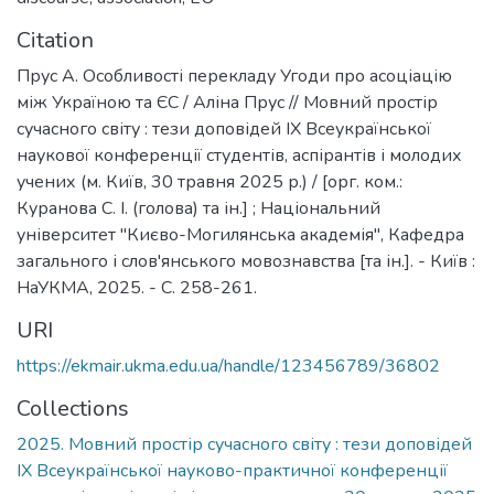
Citation
Прус А. Особливості перекладу Угоди про асоціацію
між Україною та ЄС / Аліна Прус // Мовний простір
сучасного світу : тези доповідей ІХ Всеукраїнської
наукової конференції студентів, аспірантів і молодих
учених (м. Київ, 30 травня 2025 р.) / [орг. ком.:
Куранова С. І. (голова) та ін.] ; Національний
університет "Києво-Могилянська академія", Кафедра
загального і слов'янського мовознавства [та ін.]. - Київ :
НаУКМА, 2025. - C. 258-261.
URI
https://ekmair.ukma.edu.ua/handle/123456789/36802
Collections
2025. Мовний простір сучасного світу : тези доповідей
ІХ Всеукраїнської науково-практичної конференції