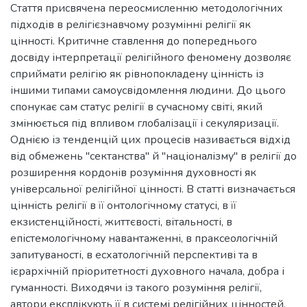
Стаття присвячена переосмисленню методологічних
підходів в релігієзнавчому розумінні релігії як
цінності. Критичне ставлення до попереднього
досвіду інтерпретації релігійного феномену дозволяє
сприймати релігію як рівнопокладену цінність із
іншими типами самоусвідомлення людини. До цього
спонукає сам статус релігії в сучасному світі, який
змінюється під впливом глобалізації і секуляризації.
Однією із тенденцій цих процесів називається відхід
від обмежень "сектанства" й "націоналізму" в релігії до
розширення кордонів розуміння духовності як
універсальної релігійної цінності. В статті визначається
цінність релігії в її онтологічному статусі, в її
екзистенційності, життєвості, вітальності, в
епістемологічному навантаженні, в праксеологічній
запитуваності, в есхатологічній перспективі та в
ієрархічній пріоритетності духовного начала, добра і
гуманності. Виходячи із такого розуміння релігії,
автори експлікують її в системі релігійних цінностей,