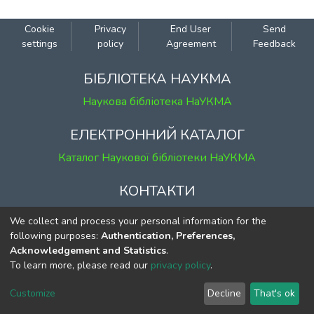
Cookie
Privacy
End User
Send
settings
policy
Agreement
Feedback
БІБЛІОТЕКА НАУКМА
Наукова бібліотека НаУКМА
ЕЛЕКТРОННИЙ КАТАЛОГ
Каталог Наукової бібліотеки НаУКМА
КОНТАКТИ
м. Київ, вул. Григорія Сковороди, 2
We collect and process your personal information for the
к. 1, к. 120
following purposes:
Authentication, Preferences,
Acknowledgement and Statistics
.
тел.
(044) 463-69-31
To learn more, please read our
privacy policy
.
ekmair@ukma.edu.ua
Customize
Decline
That's ok