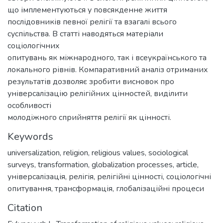
що імплементуються у повсякденне життя
послідовників певної релігії та взагалі всього
суспільства. В статті наводяться матеріали
соціологічних
опитувань як міжнародного, так і всеукраїнського та
локального рівнів. Компаративний аналіз отриманих
результатів дозволяє зробити висновок про
універсалізацію релігійних цінностей, виділити
особливості
молодіжного сприйняття релігії як цінності.
Keywords
universalization
,
religion
,
religious values
,
sociological
surveys
,
transformation
,
globalization processes
,
article
,
універсалізація
,
релігія
,
релігійні цінності
,
соціологічні
опитування
,
трансформація
,
глобалізаційні процеси
Citation