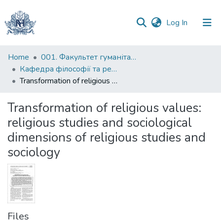
(current)
Log In
Communities
Home
001. Факультет гуманітарних наук
&
Кафедра філософії та релігієзнавства
Collections
Transformation of religious values: religious studies and sociological dimensions of religious studies and sociology
All of DSpace
Transformation of religious values:
religious studies and sociological
Statistics
dimensions of religious studies and
sociology
Files