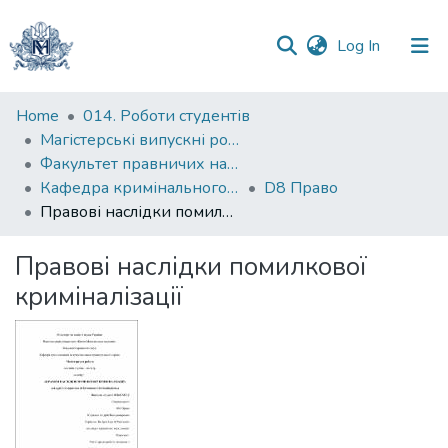
(current)
Log In
Communities
Home
014. Роботи студентів
&
Магістерські випускні роботи
Collections
Факультет правничих наук
Кафедра кримінального та кримінального процесуального права
D8 Право
All of DSpace
Правові наслідки помилкової криміналізації
Statistics
Правові наслідки помилкової
криміналізації