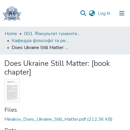
(current)
Log In
Communities
Home
001. Факультет гуманітарних наук
&
Кафедра філософії та релігієзнавства
Collections
Does Ukraine Still Matter: [book chapter]
All of DSpace
Does Ukraine Still Matter: [book
chapter]
Statistics
Files
Minakov_Does_Ukraine_Still_Matter.pdf
(212.36 KB)