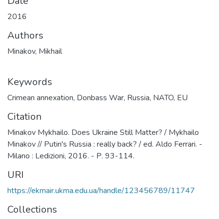
Date
2016
Authors
Minakov, Mikhail
Keywords
Crimean annexation
,
Donbass War
,
Russia
,
NATO
,
EU
Citation
Minakov Mykhailo. Does Ukraine Still Matter? / Mykhailo
Minakov // Putin's Russia : really back? / ed. Aldo Ferrari. -
Milano : Ledizioni, 2016. - Р. 93-114.
URI
https://ekmair.ukma.edu.ua/handle/123456789/11747
Collections