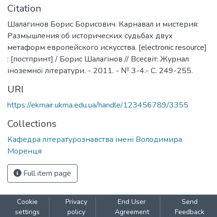
Citation
Шалагинов Борис Борисович. Карнавал и мистерия:
Размышления об исторических судьбах двух
метаформ европейского искусства. [electronic resource]
: [постпринт] / Борис Шалагінов // Всесвіт: Журнал
іноземної літератури. - 2011. - № 3-4.- С. 249-255.
URI
https://ekmair.ukma.edu.ua/handle/123456789/3355
Collections
Кафедра літературознавства імені Володимира
Моренця
Full item page
Cookie
Privacy
End User
Send
settings
policy
Agreement
Feedback