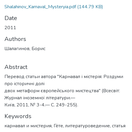
Shalahinov_Karnaval_Mysteryia.pdf
(144.79 KB)
Date
2011
Authors
Шалагинов, Борис
Abstract
Перевод статьи автора "Карнавал і містерія: Роздуми
про історичні долі
двох метаформ європейського мистецтва" (Всесвіт:
Журнал іноземної літератури.—
Київ, 2011, № 3-4.— С. 249-255).
Keywords
карнавал и мистерия
,
Гёте
,
литературоведение
,
статья