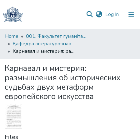
(current)
Log In
Communities
Home
001. Факультет гуманітарних наук
&
Кафедра літературознавства імені Володимира Моренця
Collections
Карнавал и мистерия: размышления об исторических судьбах двух метаформ европейского искусства
All of DSpace
Карнавал и мистерия:
размышления об исторических
Statistics
судьбах двух метаформ
европейского искусства
Files