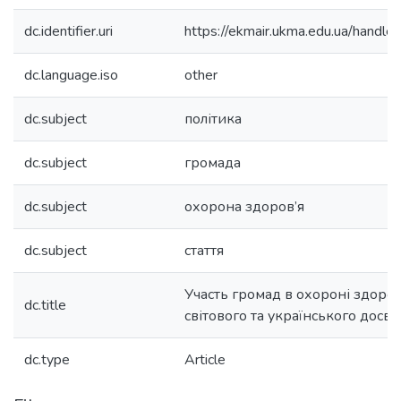
dc.identifier.uri
https://ekmair.ukma.edu.ua/hand
dc.language.iso
other
dc.subject
політика
dc.subject
громада
dc.subject
охорона здоров’я
dc.subject
стаття
Участь громад в охороні здоров
dc.title
світового та українського досві
dc.type
Article