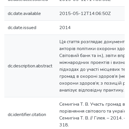
dc.date.available
2015-05-12T14:06:50Z
dc.date.issued
2014
Ця стаття розглядає документи
акторів політики охорони здор
Світовий банк та ін.), звіти вп
міжнародних проектів і визнача
dc.description.abstract
підходах до участі місцевих те
громад в охороні здоров’я (мед
охорони здоров’я; з позицій ро
аналізує відповідну практику.
Семигіна Т. В. Участь громад в 
порівняння світового та українс
dc.identifier.citation
Семигіна Т. В. // Гілея. – 2014. –
318.