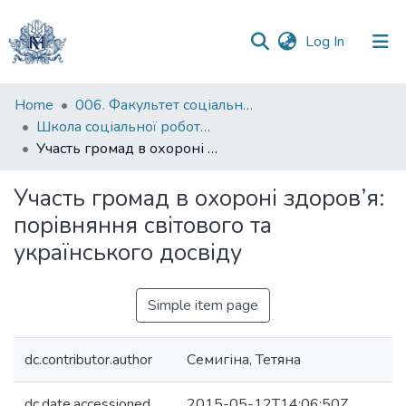
(current)
Log In
Communities
Home
006. Факультет соціальних наук і соціальних технологій
&
Школа соціальної роботи імені професора Володимира Полтавця
Collections
Участь громад в охороні здоров’я: порівняння світового та українського досвіду
All of DSpace
Участь громад в охороні здоров’я:
порівняння світового та
Statistics
українського досвіду
Simple item page
dc.contributor.author
Семигіна, Тетяна
dc.date.accessioned
2015-05-12T14:06:50Z