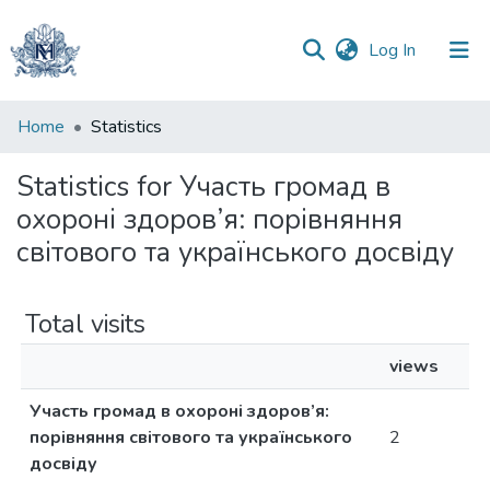
(current)
Log In
Communities
Home
Statistics
&
Collections
Statistics for Участь громад в
охороні здоров’я: порівняння
All of DSpace
світового та українського досвіду
Total visits
views
Участь громад в охороні здоров’я:
порівняння світового та українського
2
досвіду