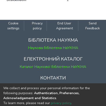
Cookie
Privacy
End User
Send
settings
policy
Agreement
Feedback
БІБЛІОТЕКА НАУКМА
Наукова бібліотека НаУКМА
ЕЛЕКТРОННИЙ КАТАЛОГ
Каталог Наукової бібліотеки НаУКМА
КОНТАКТИ
м. Київ, вул. Григорія Сковороди, 2
We collect and process your personal information for the
к. 1, к. 120
following purposes:
Authentication, Preferences,
Acknowledgement and Statistics
.
тел.
(044) 463-69-31
To learn more, please read our
privacy policy
.
ekmair@ukma.edu.ua