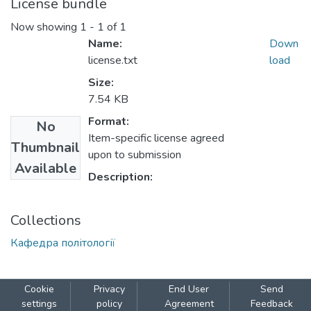
License bundle
Now showing
1 - 1 of 1
Name:
Down
license.txt
load
Size:
7.54 KB
Format:
No
Item-specific license agreed
Thumbnail
upon to submission
Available
Description:
Collections
Кафедра політології
Cookie
Privacy
End User
Send
settings
policy
Agreement
Feedback