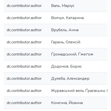
dc.contributor.author
Валь, Маріус
dc.contributor.author
Волчук, Катарина
dc.contributor.author
Врубель, Анна
dc.contributor.author
Гарань, Олексій
dc.contributor.author
Ґромадський, Ґжеґож
dc.contributor.author
Додонов, Борис
dc.contributor.author
Дулеба, Александер
dc.contributor.author
Журавський вель Ґраєвськи, П
dc.contributor.author
Конєчна, Йоанна