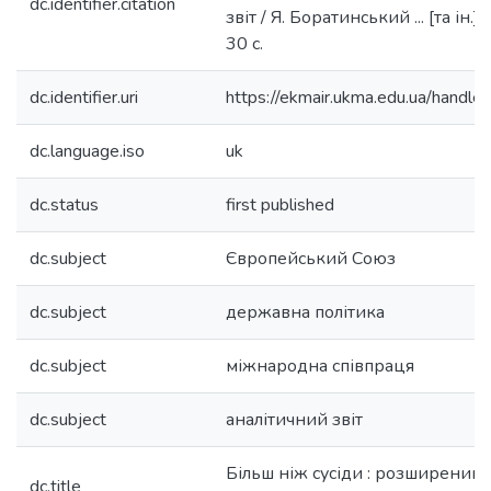
dc.identifier.citation
звіт / Я. Боратинський ... [та ін.]. -
30 с.
dc.identifier.uri
https://ekmair.ukma.edu.ua/han
dc.language.iso
uk
dc.status
first published
dc.subject
Європейський Союз
dc.subject
державна політика
dc.subject
міжнародна співпраця
dc.subject
аналітичний звіт
Більш ніж сусіди : розширений
dc.title