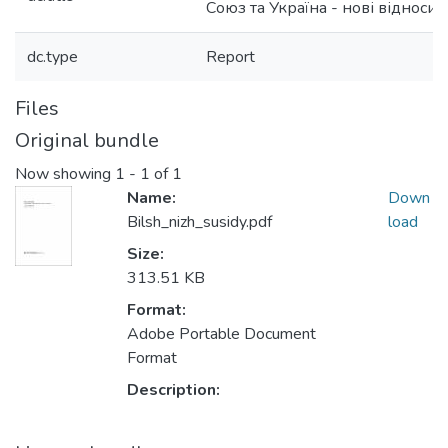
Союз та Україна - нові відноси
dc.type
Report
Files
Original bundle
Now showing
1 - 1 of 1
Name:
Down
Bilsh_nizh_susidy.pdf
load
Size:
313.51 KB
Format:
Adobe Portable Document
Format
Description: