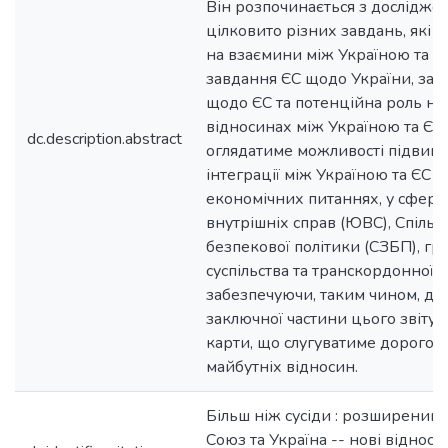
Він розпочинається з дослідже
цілковито різних завдань, які 
на взаємини між Україною та ЄС
завдання ЄС щодо України, зав
щодо ЄС та потенційна роль нов
відносинах між Україною та ЄС.
dc.description.abstract
оглядатиме можливості підвищ
інтеграції між Україною та ЄС (
економічних питаннях, у сфері 
внутрішніх справ (ЮВС), Спільно
безпекової політики (СЗБП), г
суспільства та транскордонної с
забезпечуючи, таким чином, дан
заключної частини цього звіту 
карти, що слугуватиме дорогов
майбутніх відносин.
Більш ніж сусіди : розширений
Союз та Україна -- нові відноси