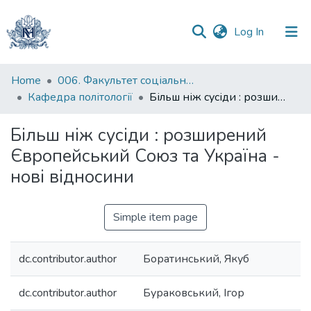
(current)
Log In
Communities
Home
006. Факультет соціальних наук і соціальних технологій
&
Кафедра політології
Більш ніж сусіди : розширений Європейський Союз та Україна - нові відносини
Collections
Більш ніж сусіди : розширений
All of DSpace
Європейський Союз та Україна -
нові відносини
Statistics
Simple item page
dc.contributor.author
Боратинський, Якуб
dc.contributor.author
Бураковський, Ігор