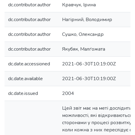
dc.contributor.author
Кравчук, Ірина
dc.contributor.author
Нагірний, Володимир
dc.contributor.author
Сушко, Олександр
dc.contributor.author
Якубяк, Малґожата
dc.date.accessioned
2021-06-30T10:19:00Z
dc.date.available
2021-06-30T10:19:00Z
dc.date.issued
2004
Цей звіт має на меті дослідити 
можливості, які відкриваються
сторонами у процесі розвитку ї
коли кожна з них переслідує сво