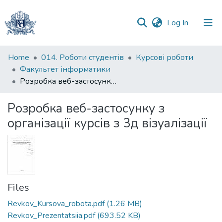
(current)
Log In
Communities
Home
014. Роботи студентів
Курсові роботи
&
Факультет інформатики
Collections
Розробка веб-застосунку з організації курсів з 3д візуалізації
All of DSpace
Розробка веб-застосунку з
організації курсів з 3д візуалізації
Statistics
Files
Revkov_Kursova_robota.pdf
(1.26 MB)
Revkov_Prezentatsiia.pdf
(693.52 KB)