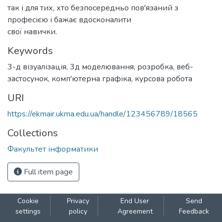
так і для тих, хто безпосередньо пов'язаний з
професією і бажає вдосконалити
свої навички.
Keywords
3-д візуалізація
,
3д моделювання
,
розробка
,
веб-
застосунок
,
комп'ютерна графіка
,
курсова робота
URI
https://ekmair.ukma.edu.ua/handle/123456789/18565
Collections
Факультет інформатики
Full item page
Cookie
Privacy
End User
Send
settings
policy
Agreement
Feedback