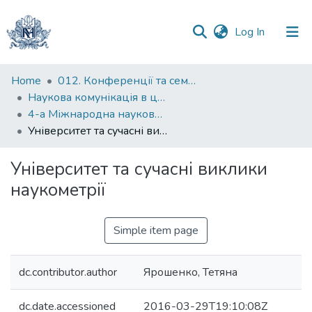
(current)
Log In
Communities
Home
012. Конференції та семінари НаУКМА
&
Наукова комунікація в цифрову епоху
Collections
4-а Міжнародна науково-практична конференція “Наукова комунікація в цифрову епоху”
Університет та сучасні виклики наукометрії
All of DSpace
Університет та сучасні виклики
Statistics
наукометрії
Simple item page
dc.contributor.author
Ярошенко, Тетяна
dc.date.accessioned
2016-03-29T19:10:08Z