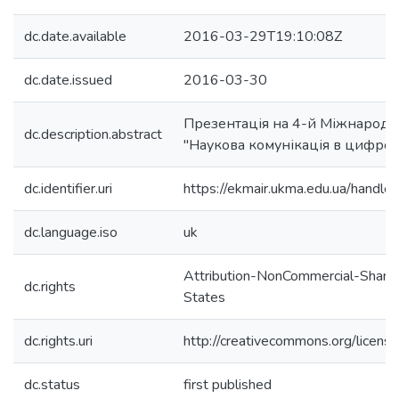
dc.date.available
2016-03-29T19:10:08Z
dc.date.issued
2016-03-30
Презентація на 4-й Міжнародн
dc.description.abstract
"Наукова комунікація в цифров
dc.identifier.uri
https://ekmair.ukma.edu.ua/hand
dc.language.iso
uk
Attribution-NonCommercial-ShareA
dc.rights
States
dc.rights.uri
http://creativecommons.org/license
dc.status
first published