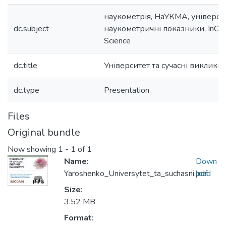
наукометрія, НаУКМА, університ
dc.subject
наукометричні показники, InCite
Science
dc.title
Університет та сучасні виклики
dc.type
Presentation
Files
Original bundle
Now showing
1 - 1 of 1
Name:
Down
Yaroshenko_Universytet_ta_suchasni.pdf
load
Size:
3.52 MB
Format: