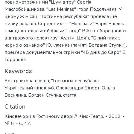
повнометражними "Шум вітру" Сергія
Маслобойщикова, "Las Meninas" Ігоря Подольчака. У
цьому ж місяці "Гостинна республіка" провела ще
низку показів. Серед них — "Нові часи" Чарлі Чапліна,
німецько-фінський фільм "Ганді" Р.Аттенборо (показ
від творчого колективу "Аул ім. Цоя"), "Білий птах з
чорною ознакою" Ю. Іллєнка (пам’яті Богдана Ступки),
прем’єра документальної стрічки "48 днів до Євро" В.
Торопова.
Keywords
Контрактова площа
,
"Гостинна республіка"
,
Український кіноклуб
,
Олександра Бінерт
,
Ольга
Веснянка
,
Богдан Ступка
,
стаття
Citation
Кіновечори в Гостиному дворі // Кіно-Театр. - 2012. -
№ 5. - С. 47.