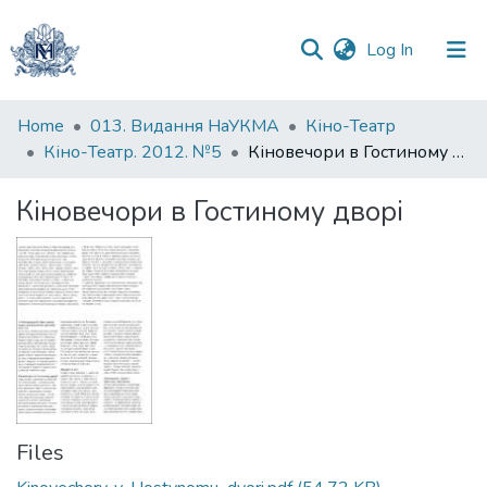
(current)
Log In
Communities
Home
013. Видання НаУКМА
Кіно-Театр
&
Кіно-Театр. 2012. №5
Кіновечори в Гостиному дворі
Collections
Кіновечори в Гостиному дворі
All of DSpace
Statistics
Files