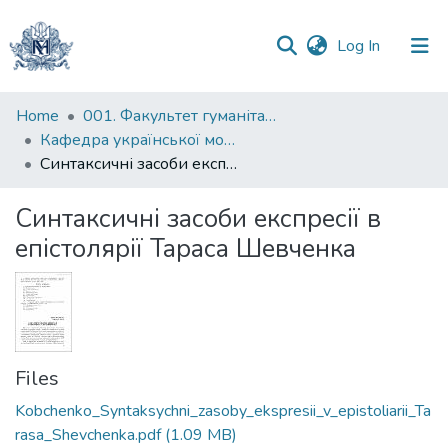
(current)
Log In
Communities
Home
001. Факультет гуманітарних наук
&
Кафедра української мови
Collections
Синтаксичні засоби експресії в епістолярії Тараса Шевченка
All of DSpace
Синтаксичні засоби експресії в
епістолярії Тараса Шевченка
Statistics
Files
Kobchenko_Syntaksychni_zasoby_ekspresii_v_epistoliarii_Ta
rasa_Shevchenka.pdf
(1.09 MB)