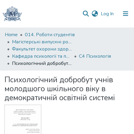
(current)
Log In
Communities
Home
014. Роботи студентів
&
Магістерські випускні роботи
Collections
Факультет охорони здоров`я, соціальної роботи і психології
Кафедра психології та педагогіки
С4 Психологія
All of DSpace
Психологічний добробут учнів молодшого шкільного віку в демократичній освітній системі
Statistics
Психологічний добробут учнів
молодшого шкільного віку в
демократичній освітній системі