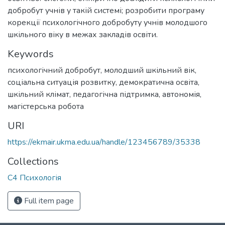
добробут учнів у такій системі; розробити програму
корекції психологічного добробуту учнів молодшого
шкільного віку в межах закладів освіти.
Keywords
психологічний добробут
,
молодший шкільний вік
,
соціальна ситуація розвитку
,
демократична освіта
,
шкільний клімат
,
педагогічна підтримка
,
автономія
,
магістерська робота
URI
https://ekmair.ukma.edu.ua/handle/123456789/35338
Collections
С4 Психологія
Full item page