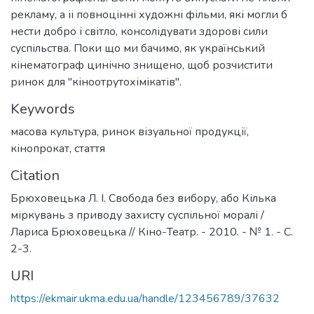
рекламу, а іі повноцінні художні фільми, які могли б
нести добро і світло, консолідувати здорові сили
суспільства. Поки що ми бачимо, як український
кінематограф цинічно знищено, щоб розчистити
ринок для "кіноотрутохімікатів".
Keywords
масова культура
,
ринок візуальної продукції
,
кінопрокат
,
стаття
Citation
Брюховецька Л. І. Свобода без вибору, або Кілька
міркувань з приводу захисту суспільної моралі /
Лариса Брюховецька // Кіно-Театр. - 2010. - № 1. - С.
2-3.
URI
https://ekmair.ukma.edu.ua/handle/123456789/37632