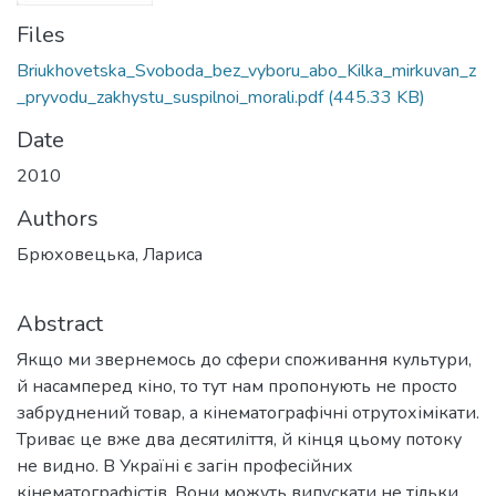
Files
Briukhovetska_Svoboda_bez_vyboru_abo_Kilka_mirkuvan_z
_pryvodu_zakhystu_suspilnoi_morali.pdf
(445.33 KB)
Date
2010
Authors
Брюховецька, Лариса
Abstract
Якщо ми звернемось до сфери споживання культури,
й насамперед кіно, то тут нам пропонують не просто
забруднений товар, а кінематографічні отрутохімікати.
Триває це вже два десятиліття, й кінця цьому потоку
не видно. В Україні є загін професійних
кінематографістів. Вони можуть випускати не тільки