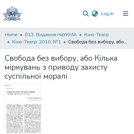
(current)
Log In
Communities
Home
013. Видання НаУКМА
Кіно-Театр
&
Кіно-Театр. 2010. №1
Свобода без вибору, або Кілька міркувань з приводу захисту суспільної моралі
Collections
Свобода без вибору, або Кілька
All of DSpace
міркувань з приводу захисту
суспільної моралі
Statistics