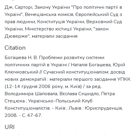
Дж. Сарторі
,
Закону України "Про політичні партії в
Україні"
,
Венеціанська комісія
,
Європейський Суд з
прав людини
,
Конституція України
,
Верховний Суд
України
,
Міністерство юстиції України
,
"закон
Дюверже"
,
матеріали засідання
Citation
Богашева Н. В. Проблеми розвитку системи
політичних партій в Україні / Наталія Богашева, Юрій
Ключковський // Сучасний конституціоналізм: досвід
нових демократій : матеріали першого засідання УПКК
(12-14 грудня 2006 року, м. Київ) / за ред.
Володимира Шаповала, Вєслава Скшидло, Петра
Стецюка ; Українсько-Польський Клуб
Конституціоналістів. - Київ ; Львів : Юриспруденція,
2008. - С. 47-67.
URI