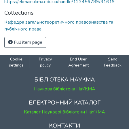
https://ekmair.ukma.edu.ua/handle/123456789/31619
Collections
Кафедра загальнотеоретичного правознавства та
публічного права
Full item page
Cookie
Privacy
End User
Send
settings
policy
Agreement
Feedback
БІБЛІОТЕКА НАУКМА
Наукова бібліотека НаУКМА
ЕЛЕКТРОННИЙ КАТАЛОГ
Каталог Наукової бібліотеки НаУКМА
КОНТАКТИ