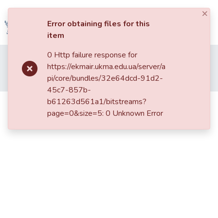
×
Log In
Error obtaining files for this
item
Communities
0 Http failure response for
Home
004. Факультет правничих наук
&
https://ekmair.ukma.edu.ua/server/a
Кафедра загальнотеоретичного правознавства та публічного права
Collections
pi/core/bundles/32e64dcd-91d2-
Проблеми розвитку системи політичних партій в Україні
45c7-857b-
All of DSpace
b61263d561a1/bitstreams?
Проблеми розвитку системи
page=0&size=5: 0 Unknown Error
політичних партій в Україні
Statistics