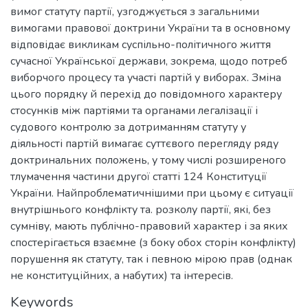
вимог статуту партії, узгоджується з загальними
вимогами правової доктрини України та в основному
відповідає викликам суспільно-політичного життя
сучасної Української держави, зокрема, щодо потреб
виборчого процесу та участі партій у виборах. Зміна
цього порядку й перехід до повідомного характеру
стосунків між партіями та органами легалізації і
судового контролю за дотриманням статуту у
діяльності партій вимагає суттєвого перегляду ряду
доктринальних положень, у тому числі розширеного
тлумачення частини другої статті 124 Конституції
України. Найпроблематичнішими при цьому є ситуації
внутрішнього конфлікту та. розколу партії, які, без
сумніву, мають публічно-правовий характер і за яких
спостерігається взаємне (з боку обох сторін конфлікту)
порушення як статуту, так і певною мірою прав (однак
не конституційних, а набутих) та інтересів.
Keywords