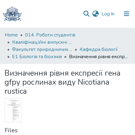
(current)
Log In
Communities
Home
014. Роботи студентів
&
Кваліфікаційні випускні роботи здобувачів вищої освіти бакалаврських програм
Collections
Факультет природничих наук
Кафедра біології
Е1 Біологія та біохімія
Визначення рівня експресії гена gfpу рослинах виду Nicotiana rustica
All of DSpace
Визначення рівня експресії гена
Statistics
gfpу рослинах виду Nicotiana
rustica
Files