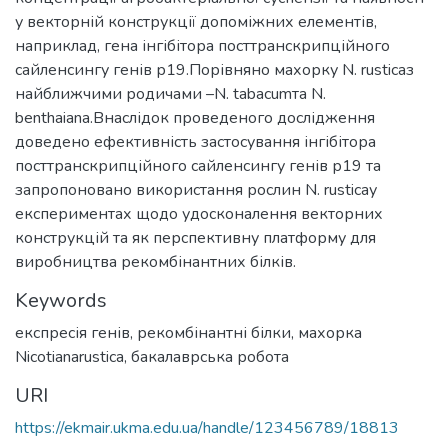
у векторній конструкції допоміжних елементів,
наприклад, гена інгібітора посттранскрипційного
сайленсингу генів р19.Порівняно махорку N. rusticaз
найближчими родичами –N. tabacumта N.
benthaiana.Внаслідок проведеного дослідження
доведено ефективність застосування інгібітора
посттранскрипційного сайленсингу генів р19 та
запропоновано використання рослин N. rusticaу
експериментах щодо удосконалення векторних
конструкцій та як перспективну платформу для
виробництва рекомбінантних білків.
Keywords
експресія генів
,
рекомбінантні білки
,
махорка
Nicotianarustica
,
бакалаврська робота
URI
https://ekmair.ukma.edu.ua/handle/123456789/18813