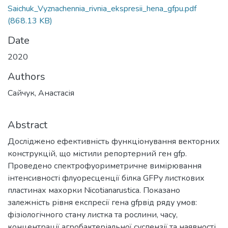
Saichuk_Vyznachennia_rivnia_ekspresii_hena_gfpu.pdf
(868.13 KB)
Date
2020
Authors
Сайчук, Анастасія
Abstract
Досліджено ефективність функціонування векторних
конструкцій, що містили репортерний ген gfp.
Проведено спектрофуориметричне вимірювання
інтенсивності флуоресценції білка GFPу листкових
пластинах махорки Nicotianarustica. Показано
залежність рівня експресії гена gfpвід ряду умов:
фізіологічного стану листка та рослини, часу,
концентрації агробактеріальної суспензії та наявності