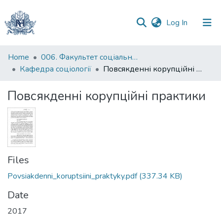
(current)
Log In
Communities
Home
006. Факультет соціальних наук і соціальних технологій
&
Кафедра соціології
Повсякденні корупційні практики
Collections
Повсякденні корупційні практики
All of DSpace
Statistics
Files
Povsiakdenni_koruptsiini_praktyky.pdf
(337.34 KB)
Date
2017