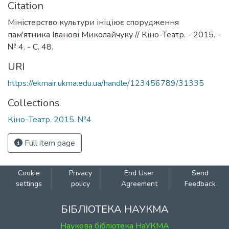
Citation
Міністерство культури ініціює спорудження
пам'ятника Іванові Миколайчуку // Кіно-Театр. - 2015. -
№ 4. - C. 48.
URI
https://ekmair.ukma.edu.ua/handle/123456789/31335
Collections
Кіно-Театр. 2015. №4
Full item page
Cookie
Privacy
End User
Send
settings
policy
Agreement
Feedback
БІБЛІОТЕКА НАУКМА
Наукова бібліотека НаУКМА