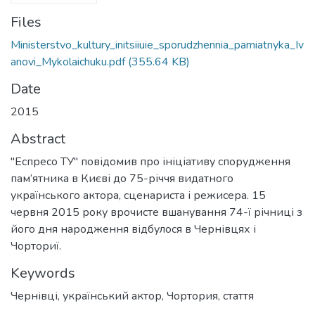
Files
Ministerstvo_kultury_initsiiuie_sporudzhennia_pamiatnyka_Iv
anovi_Mykolaichuku.pdf
(355.64 KB)
Date
2015
Abstract
"Еспресо ТУ" повідомив про ініціативу спорудження
пам’ятника в Києві до 75-річчя видатного
українського актора, сценариста і режисера. 15
червня 2015 року врочисте вшанування 74-ї річниці з
його дня народження відбулося в Чернівцях і
Чорториї.
Keywords
Чернівці
,
український актор
,
Чортория
,
стаття