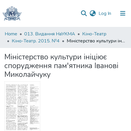
(current)
Log In
Communities
Home
013. Видання НаУКМА
Кіно-Театр
&
Кіно-Театр. 2015. №4
Міністерство культури ініціює спорудження пам'ятника Іванові Миколайчуку
Collections
Міністерство культури ініціює
All of DSpace
спорудження пам'ятника Іванові
Миколайчуку
Statistics