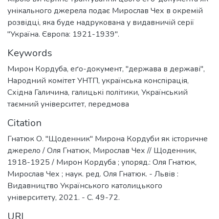
унікального джерела подає Мирослав Чех в окремій
розвідці, яка буде надрукована у видавничій серії
"Україна. Європа: 1921-1939".
Keywords
Мирон Кордуба
,
еґо-документ
,
"держава в державі"
,
Народний комітет УНТП
,
українська конспірація
,
Східна Галичина
,
галицькі політики
,
Український
таємний університет
,
передмова
Citation
Гнатюк О. "Щоденник" Мирона Кордуби як історичне
джерело / Оля Гнатюк, Мирослав Чех // Щоденник,
1918-1925 / Мирон Кордуба ; упоряд.: Оля Гнатюк,
Мирослав Чех ; наук. ред. Оля Гнатюк. - Львів :
Видавництво Українського католицького
університету, 2021. - С. 49-72.
URI