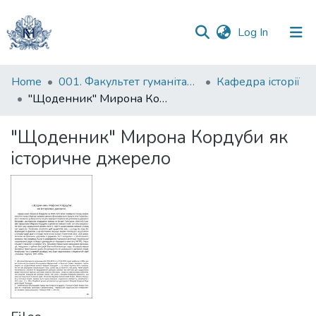
(current)
Log In
Communities
Home
001. Факультет гуманітарних наук
Кафедра історії
&
"Щоденник" Мирона Кордуби як історичне джерело
Collections
"Щоденник" Мирона Кордуби як
All of DSpace
історичне джерело
Statistics