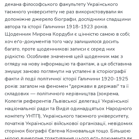
декана філософського факультету Українського
таємного університету не раз використовували як
допоміжне джерело біографи, дослідники спадщини
автора та історії Галичини 1918-1923 років.
Щоденник Мирона Кордуби є цінністю самою в собі;
хоч еґо-документів того часу залишилося досить
багато, проте щоденникові записи є серед них
рідкістю. Особливе значення цей щоденник має з
огляду на нову інформацію та фактаж, а ця обставина
змушує заново поглянути на усталені в історіографії
факти й події політичної історії Галичини 1920-1925
років: загалом на феномен "держави в державі" та її
складових — політичного керівництва (зокрема,
Колегія референтів Львівської делегації Української
національної ради та Виділ одинадцятьох Народного
комітету УНТП), Українського таємного університету,
початків Української військової організації, невідомих
сторінок біографії Євгена Коновальця тощо. Більшою
мірою вичерпне трактування цього еґо-документа як