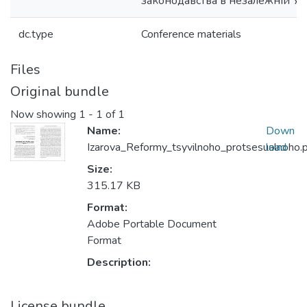
законодавства в незалежній Ук
dc.type
Conference materials
Files
Original bundle
Now showing
1 - 1 of 1
Name:
Down
Izarova_Reformy_tsyvilnoho_protsesualnoho.
load
Size:
315.17 KB
Format:
Adobe Portable Document
Format
Description:
License bundle