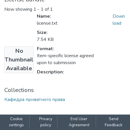
Now showing
1 - 1 of 1
Name:
Down
license.txt
load
Size:
7.54 KB
Format:
No
Item-specific license agreed
Thumbnail
upon to submission
Available
Description:
Collections
Кафедра приватного права
Cookie
Privacy
End User
Send
settings
policy
Agreement
Feedback