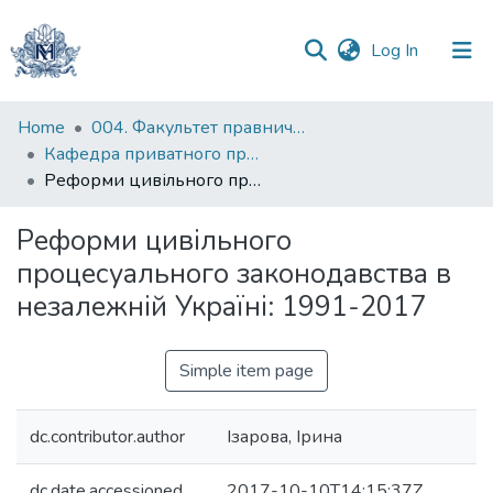
(current)
Log In
Communities
Home
004. Факультет правничих наук
&
Кафедра приватного права
Collections
Реформи цивільного процесуального законодавства в незалежній Україні: 1991-2017
All of DSpace
Реформи цивільного
процесуального законодавства в
Statistics
незалежній Україні: 1991-2017
Simple item page
dc.contributor.author
Ізарова, Ірина
dc.date.accessioned
2017-10-10T14:15:37Z