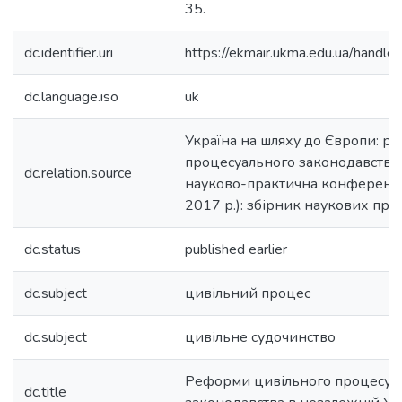
35.
dc.identifier.uri
https://ekmair.ukma.edu.ua/han
dc.language.iso
uk
Україна на шляху до Європи: р
процесуального законодавства
dc.relation.source
науково-практична конференція
2017 р.): збірник наукових пра
dc.status
published earlier
dc.subject
цивільний процес
dc.subject
цивільне судочинство
Реформи цивільного процесуа
dc.title