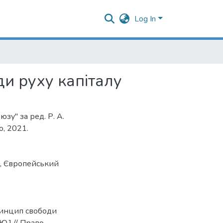
Log In
ди руху капіталу
зу" за ред. Р. А.
о, 2021.
,
Європейський
Принцип свободи