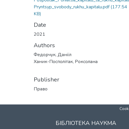
Pospolitak_Poniattia_kapitalu_ta_rukhu_kapital
Pryntsyp_svobody_rukhu_kapitalu.pdf
(177.54
KB)
Date
2021
Authors
Федорчук, Даніїл
Ханик-Посполітак, Роксолана
Publisher
Право
Cooki
БІБЛІОТЕКА НАУКМА