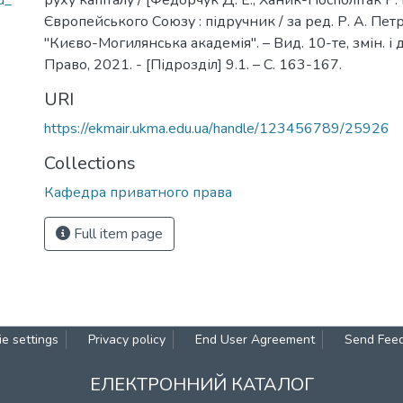
u_
руху капіталу / [Федорчук Д. Е., Ханик-Посполітак Р. 
Європейського Союзу : підручник / за ред. Р. А. Петр
"Києво-Могилянська академія". – Вид. 10-те, змін. і д
Право, 2021. - [Підрозділ] 9.1. – С. 163-167.
URI
https://ekmair.ukma.edu.ua/handle/123456789/25926
Collections
Кафедра приватного права
Full item page
e settings
Privacy policy
End User Agreement
Send Fee
ЕЛЕКТРОННИЙ КАТАЛОГ