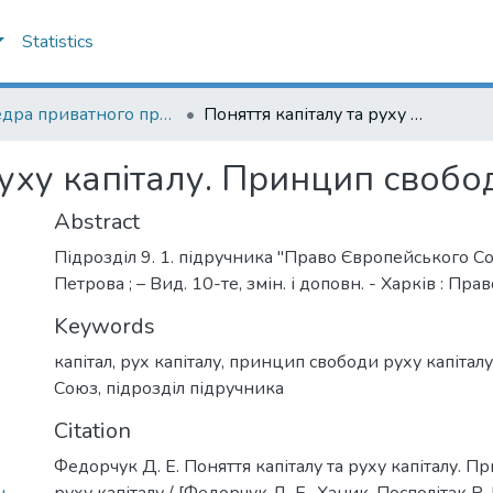
Statistics
Кафедра приватного права
Поняття капіталу та руху капіталу. Принцип свободи руху капіталу
руху капіталу. Принцип свобо
Abstract
Підрозділ 9. 1. підручника "Право Європейського Сою
Петрова ; – Вид. 10-те, змін. і доповн. - Харків : Прав
Keywords
капітал
,
рух капіталу
,
принцип свободи руху капіталу
Союз
,
підрозділ підручника
Citation
Федорчук Д. Е. Поняття капіталу та руху капіталу. 