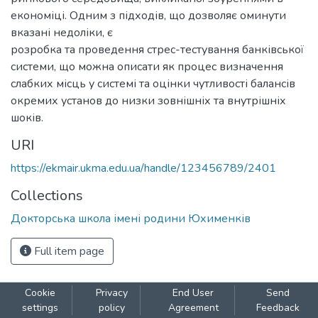
економіці. Одним з підходів, що дозволяє оминути
вказані недоліки, є
розробка та проведення стрес-тестування банківської
системи, що можна описати як процес визначення
слабких місць у системі та оцінки чутливості балансів
окремих установ до низки зовнішніх та внутрішніх
шоків.
URI
https://ekmair.ukma.edu.ua/handle/123456789/2401
Collections
Докторська школа імені родини Юхименків
Full item page
Cookie
Privacy
End User
Send
settings
policy
Agreement
Feedback