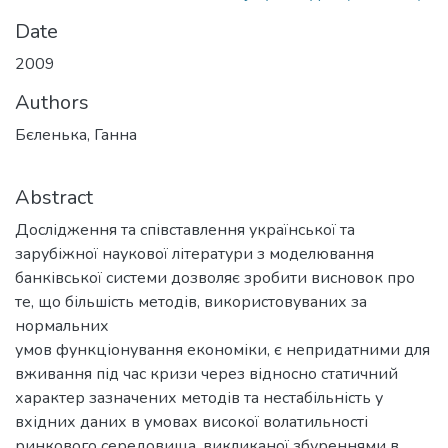
Date
2009
Authors
Бєленька, Ганна
Abstract
Дослідження та співставлення української та
зарубіжної наукової літератури з моделювання
банківської системи дозволяє зробити висновок про
те, що більшість методів, використовуваних за
нормальних
умов функціонування економіки, є непридатними для
вживання під час кризи через відносно статичний
характер зазначених методів та нестабільність у
вхідних даних в умовах високої волатильності
ринкового середовища, викликаної збуреннями в