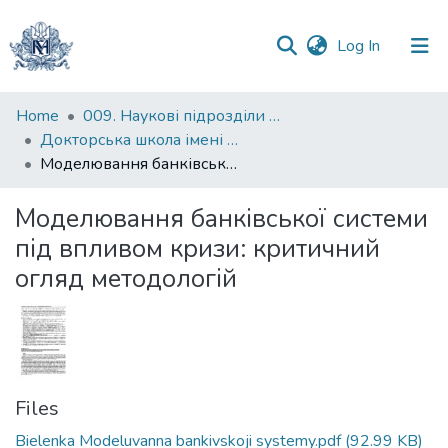
(current)
Log In
Communities
Home
009. Наукові підрозділи НаУКМА
&
Докторська школа імені родини Юхименків
Collections
Моделювання банківської системи під впливом кризи: критичний огляд методологій
All of DSpace
Моделювання банківської системи
під впливом кризи: критичний
Statistics
огляд методологій
Files
Bielenka Modeluvanna bankivskoji systemy.pdf
(92.99 KB)