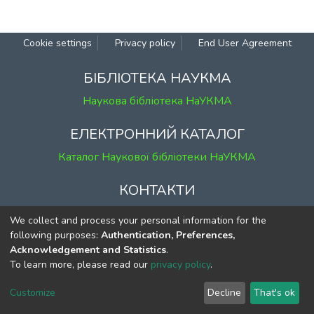
Cookie settings
Privacy policy
End User Agreement
БІБЛІОТЕКА НАУКМА
Наукова бібліотека НаУКМА
ЕЛЕКТРОННИЙ КАТАЛОГ
Каталог Наукової бібліотеки НаУКМА
КОНТАКТИ
м. Київ, вул. Григорія Сковороди, 2
We collect and process your personal information for the
к. 1, к. 120
following purposes:
Authentication, Preferences,
Acknowledgement and Statistics
.
тел.
(044) 463-69-31
To learn more, please read our
privacy policy
.
ekmair@ukma.edu.ua
Customize
Decline
That's ok