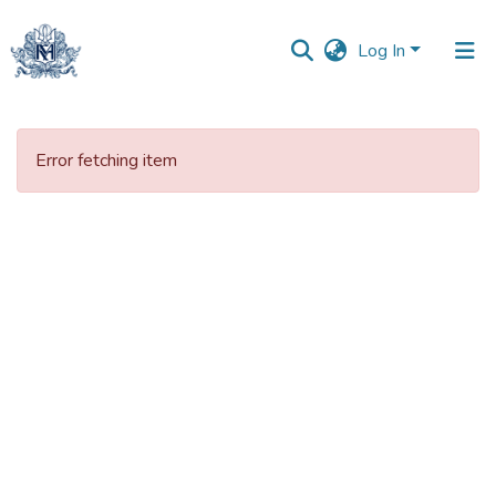
Log In
Communities
&
Error fetching item
Collections
All of DSpace