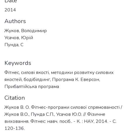
Date
2014
Authors
Жуков, Володимир
Усачов, Юрій
Пунда, С
Keywords
Фітнес
,
силові якості
,
методики розвитку силових
якостей
,
бодібілдинг
,
Програма К. Еверсон
,
Прибалтійська програма
Citation
Жуков В. О. Фітнес-програми силової спрямованості /
Жуков В.О., Пунда С.П., Усачов Ю.О. // Фізичне
виховання. Фітнес: навч. посіб.. - К. : НАУ, 2014. - С.
120-136.