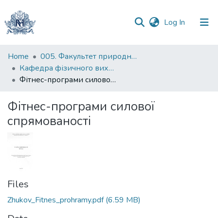
(current)
Log In
Communities
Home
005. Факультет природничих наук
&
Кафедра фізичного виховання
Collections
Фітнес-програми силової спрямованості
All of DSpace
Фітнес-програми силової
спрямованості
Statistics
Files
Zhukov_Fitnes_prohramy.pdf
(6.59 MB)