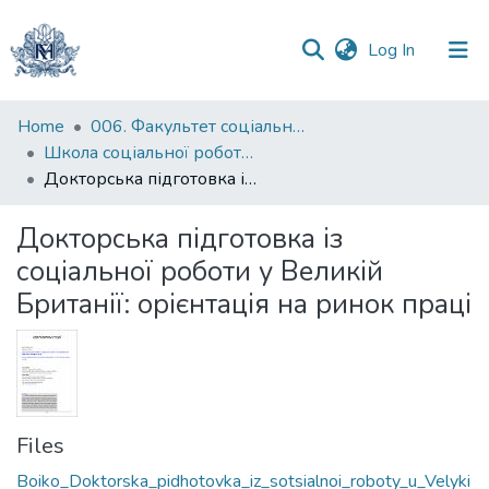
(current)
Log In
Communities
Home
006. Факультет соціальних наук і соціальних технологій
&
Школа соціальної роботи імені професора Володимира Полтавця
Collections
Докторська підготовка із соціальної роботи у Великій Британії: орієнтація на ринок праці
All of DSpace
Докторська підготовка із
соціальної роботи у Великій
Statistics
Британії: орієнтація на ринок праці
Files
Boiko_Doktorska_pidhotovka_iz_sotsialnoi_roboty_u_Velyki