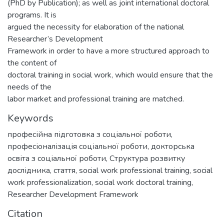
(PhD by Publication); as well as joint international doctoral
programs. It is
argued the necessity for elaboration of the national
Researcher’s Development
Framework in order to have a more structured approach to
the content of
doctoral training in social work, which would ensure that the
needs of the
labor market and professional training are matched.
Keywords
професійна підготовка з соціальної роботи
,
професіоналізація соціальної роботи
,
докторська
освіта з соціальної роботи
,
Cтруктура розвитку
дослідника
,
стаття
,
social work professional training
,
social
work professionalization
,
social work doctoral training
,
Researcher Development Framework
Citation