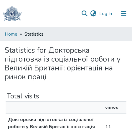
(current)
Log In
Communities
Home
Statistics
&
Collections
Statistics for Докторська
підготовка із соціальної роботи у
All of DSpace
Великій Британії: орієнтація на
ринок праці
Total visits
views
Докторська підготовка із соціальної
роботи у Великій Британії: орієнтація
11