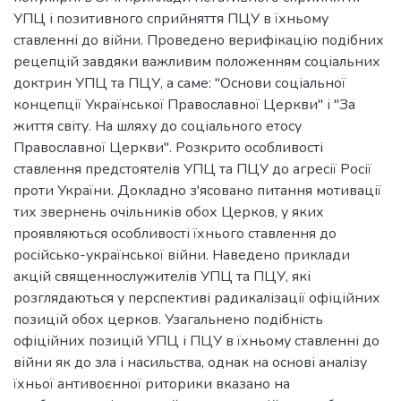
УПЦ і позитивного сприйняття ПЦУ в їхньому
ставленні до війни. Проведено верифікацію подібних
рецепцій завдяки важливим положенням соціальних
доктрин УПЦ та ПЦУ, а саме: "Основи соціальної
концепції Української Православної Церкви" і "За
життя світу. На шляху до соціального етосу
Православної Церкви". Розкрито особливості
ставлення предстоятелів УПЦ та ПЦУ до агресії Росії
проти України. Докладно з'ясовано питання мотивації
тих звернень очільників обох Церков, у яких
проявляються особливості їхнього ставлення до
російсько-української війни. Наведено приклади
акцій священнослужителів УПЦ та ПЦУ, які
розглядаються у перспективі радикалізації офіційних
позицій обох церков. Узагальнено подібність
офіційних позицій УПЦ і ПЦУ в їхньому ставленні до
війни як до зла і насильства, однак на основі аналізу
їхньої антивоєнної риторики вказано на