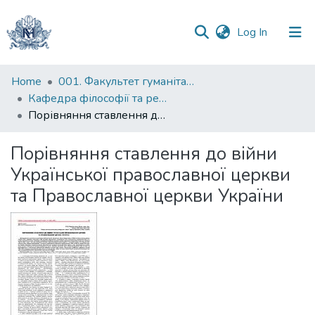
(current)
Log In
Communities
Home
001. Факультет гуманітарних наук
&
Кафедра філософії та релігієзнавства
Collections
Порівняння ставлення до війни Української православної церкви та Православної церкви України
All of DSpace
Порівняння ставлення до війни
Української православної церкви
Statistics
та Православної церкви України