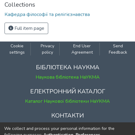
Collections
Кафедра філософії та релігієзнавства
Full item page
Cookie
Privacy
End User
Send
settings
policy
Agreement
Feedback
БІБЛІОТЕКА НАУКМА
Наукова бібліотека НаУКМА
ЕЛЕКТРОННИЙ КАТАЛОГ
Каталог Наукової бібліотеки НаУКМА
КОНТАКТИ
м. Київ, вул. Григорія Сковороди, 2
We collect and process your personal information for the
к. 1, к. 120
following purposes:
Authentication, Preferences,