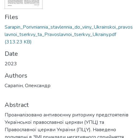
Files
Sarapin_Porivniannia_stavlennia_do_viiny_Ukrainskoi_pravos
lavnoi_tserkvy_ta_Pravoslavnoi_tserkvy_Ukrainy.pdf
(313.23 KB)
Date
2023
Authors
Сарапін, Олександр
Abstract
Проаналізовано антивоєнну риторику предстоятелів
Української православної церкви (УПЦ) та
Православної церкви України (ПЦУ). Наведено
популярні в ЗМІ приклади негативного сприйняття