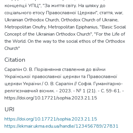
концепції УПЦ"
,
"За життя світу. На шляху до
соціального етосу Православної Церкви"
,
стаття
,
war
,
Ukrainian Orthodox Church
,
Orthodox Church of Ukraine
,
Metropolitan Onufry
,
Metropolitan Epiphanius
,
"Basic Social
Concept of the Ukrainian Orthodox Church"
,
"For the Life of
the World. On the way to the social ethos of the Orthodox
Church"
Citation
Сарапін О. В. Порівняння ставлення до війни
Української православної церкви та Православної
церкви України / О. В. Сарапін // Софія. Гуманітарно-
релігієзнавчий вісник. - 2023. - № 1 (21). - С. 59-61. -
https://doi.org/10.17721/sophia.2023.21.15
URI
https://doi.org/10.17721/sophia.2023.21.15
https://ekmair.ukma.edu.ua/handle/123456789/27831