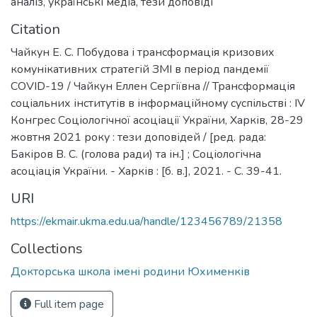
аналіз
,
українські медіа
,
тези доповіді
Citation
Чайкун Е. С. Побудова і трансформація кризових
комунікативних стратегій ЗМІ в період пандемії
COVID-19 / Чайкун Еллен Сергіївна // Трансформація
соціальних інститутів в інформаційному суспільстві : IV
Конгрес Соціологічної асоціації України, Харків, 28-29
жовтня 2021 року : тези доповідей / [ред. рада:
Бакіров В. С. (голова ради) та ін.] ; Соціологічна
асоціація України. - Харків : [б. в.], 2021. - С. 39-41.
URI
https://ekmair.ukma.edu.ua/handle/123456789/21358
Collections
Докторська школа імені родини Юхименків
Full item page