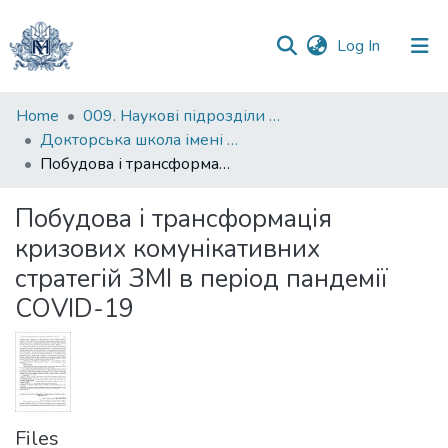
(current)
Log In
Communities
Home
009. Наукові підрозділи НаУКМА
&
Докторська школа імені родини Юхименків
Collections
Побудова і трансформація кризових комунікативних стратегій ЗМІ в період пандемії COVID-19
All of DSpace
Побудова і трансформація
кризових комунікативних
Statistics
стратегій ЗМІ в період пандемії
COVID-19
Files