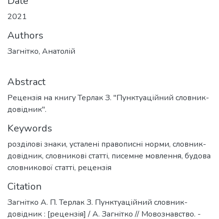
Date
2021
Authors
Загнітко, Анатолій
Abstract
Рецензія на книгу Терлак З. "Пунктуаційний словник-
довідник".
Keywords
розділові знаки
,
усталені правописні норми
,
словник-
довідник
,
словникові статті
,
писемне мовлення
,
будова
словникової статті
,
рецензія
Citation
Загнітко А. П. Терлак З. Пунктуаційний словник-
довідник : [рецензія] / А. Загнітко // Мовознавство. -