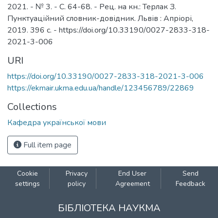
2021. - № 3. - С. 64-68. - Рец. на кн.: Терлак З.
Пунктуаційний словник-довідник. Львів : Апріорі,
2019. 396 с. - https://doi.org/10.33190/0027-2833-318-
2021-3-006
URI
https://doi.org/10.33190/0027-2833-318-2021-3-006
https://ekmair.ukma.edu.ua/handle/123456789/22869
Collections
Кафедра української мови
Full item page
Cookie
Privacy
End User
Send
settings
policy
Agreement
Feedback
БІБЛІОТЕКА НАУКМА