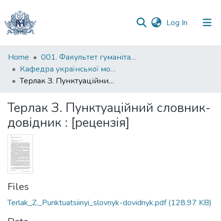
(current)
Log In
Communities
Home
001. Факультет гуманітарних наук
&
Кафедра української мови
Collections
Терлак З. Пунктуаційний словник-довідник : [рецензія]
All of DSpace
Терлак З. Пунктуаційний словник-
довідник : [рецензія]
Statistics
Files
Terlak_Z._Punktuatsiinyi_slovnyk-dovidnyk.pdf
(128.97 KB)