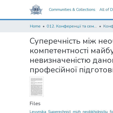
Communities & Collections
All of 
Home
012. Конференції та семінари НаУКМА
Суперечність між не
компетентності майбу
невизначеністю дано
професійної підготов
Files
Levynska_Superechnist_mizh_neobkhidnistiu_f