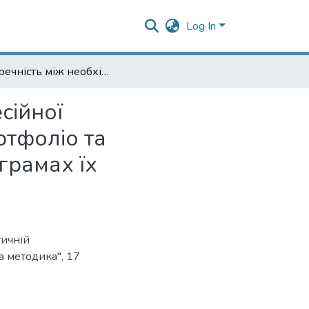
Log In
Суперечність між необхідністю формування професійної компетентності майбутніх психологів засобами портфоліо та невизначеністю даного питання в навчальних програмах їх професійної підготовки
сійної
ртфоліо та
грамах їх
тичній
а методика", 17