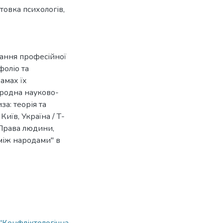
отовка психологів
,
вання професійної
фоліо та
амах їх
народна науково-
а: теорія та
Київ, Україна / Т-
"Права людини,
 між народами" в