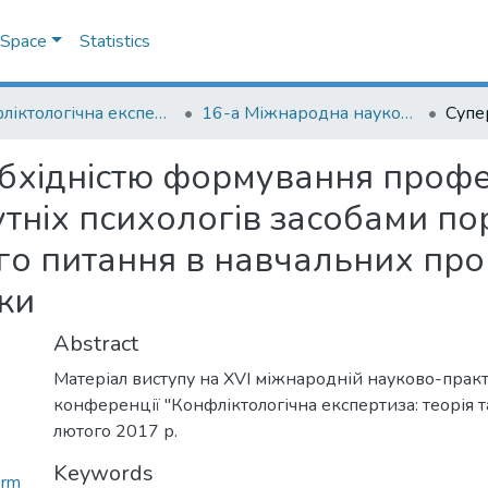
DSpace
Statistics
Конфліктологічна експертиза: теорія та методика
16-а Міжнародна науково-практична конференція "Конфліктологічна експертиза: теорія та методика"
обхідністю формування профе
тніх психологів засобами по
го питання в навчальних про
ки
Abstract
Матеріал виступу на XVІ міжнародній науково-прак
конференції "Конфліктологічна експертиза: теорія т
лютого 2017 р.
Keywords
orm