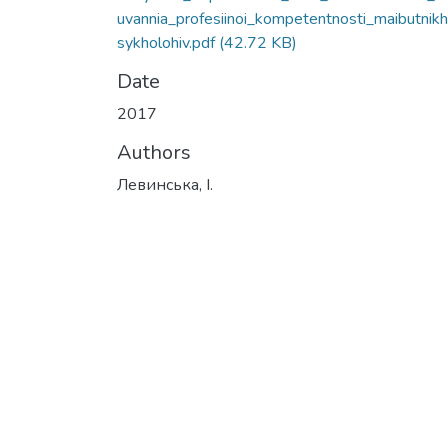
uvannia_profesiinoi_kompetentnosti_maibutnik
sykholohiv.pdf
(42.72 KB)
Date
2017
Authors
Левинська, І.