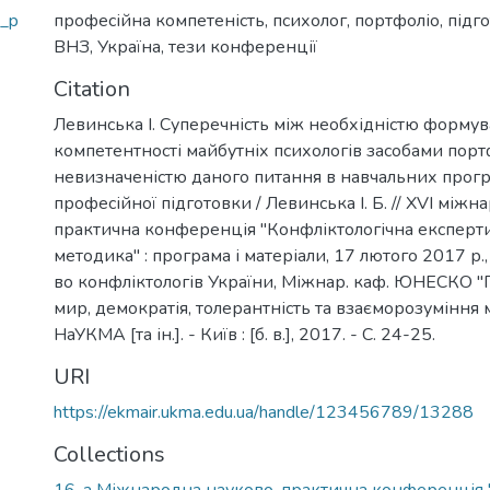
h_p
професійна компетеність
,
психолог
,
портфоліо
,
підг
ВНЗ
,
Україна
,
тези конференції
Citation
Левинська І. Суперечність між необхідністю форму
компетентності майбутніх психологів засобами порт
невизначеністю даного питання в навчальних прогр
професійної підготовки / Левинська І. Б. // XVІ між
практична конференція "Конфліктологічна експертиз
методика" : програма і матеріали, 17 лютого 2017 р., 
во конфліктологів України, Міжнар. каф. ЮНЕСКО 
мир, демократія, толерантність та взаєморозуміння
НаУКМА [та ін.]. - Київ : [б. в.], 2017. - С. 24-25.
URI
https://ekmair.ukma.edu.ua/handle/123456789/13288
Collections