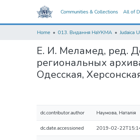
Communities & Collections
All of 
Home
013. Видання НаУКМА
Judaica U
Е. И. Меламед, ред. 
региональных архива
Одесская, Херсонская 
dc.contributor.author
Наумова, Наталія
dc.date.accessioned
2019-02-22T15:1