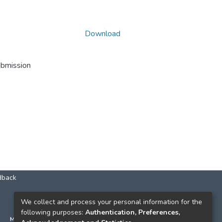
Download
ubmission
dback
КОНТАКТИ
We collect and process your personal information for the
following purposes:
Authentication, Preferences,
м. Київ, вул. Григорія Сковороди, 2