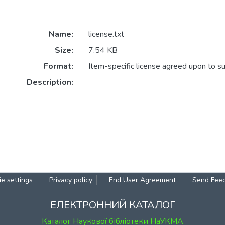
Name:
license.txt
Size:
7.54 KB
Format:
Item-specific license agreed upon to s
Description:
e settings
Privacy policy
End User Agreement
Send Fee
ЕЛЕКТРОННИЙ КАТАЛОГ
Каталог Наукової бібліотеки НаУКМА