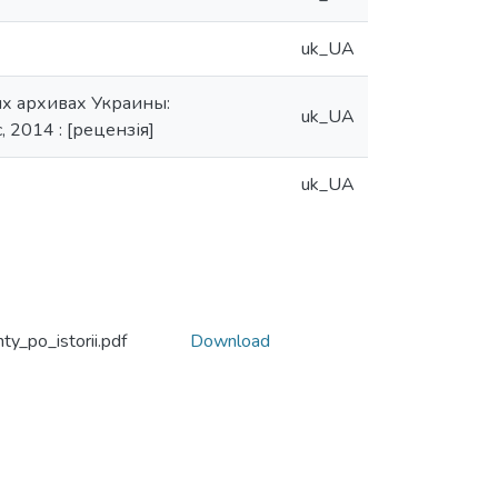
uk_UA
ых архивах Украины:
uk_UA
, 2014 : [рецензія]
uk_UA
_po_istorii.pdf
Download