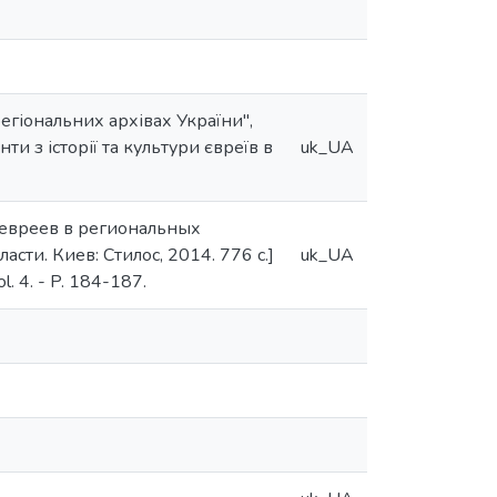
регіональних архівах України",
 з історії та культури євреїв в
uk_UA
е евреев в региональных
сти. Киев: Стилос, 2014. 776 с.]
uk_UA
ol. 4. - P. 184-187.