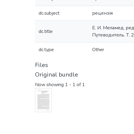
dc.subject
рецензія
Е. И. Меламед, ре
dc.title
Путеводитель. Т. 2
dc.type
Other
Files
Original bundle
Now showing
1 - 1 of 1