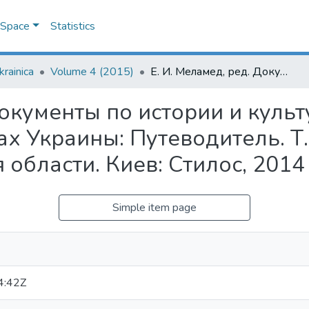
DSpace
Statistics
krainica
Volume 4 (2015)
Е. И. Меламед, ред. Документы по истории и культуре евреев в региональных архивах Украины: Путеводитель. Т. 2: Николаевская, Одесская, Херсонская области. Киев: Стилос, 2014 : [рецензія]
Документы по истории и культ
х Украины: Путеводитель. Т.
области. Киев: Стилос, 2014 :
Simple item page
4:42Z