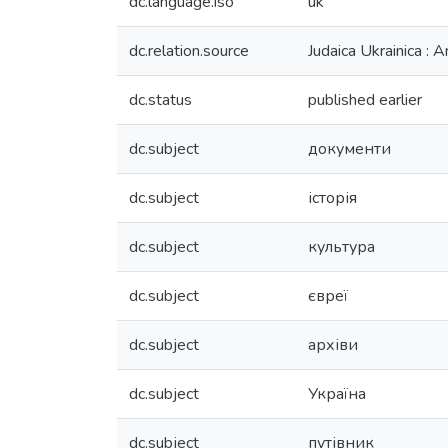
dc.language.iso
uk
dc.relation.source
Judaica Ukrainica : A
dc.status
published earlier
dc.subject
документи
dc.subject
історія
dc.subject
культура
dc.subject
євреї
dc.subject
архіви
dc.subject
Україна
dc.subject
путівник