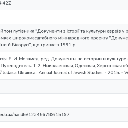
4:42Z
 том путівника "Документи з історії та культури євреїв у 
мках широкомасштабного міжнародного проекту "Документи
аїни й Білорусі", що триває з 1991 р.
зія: Е. И. Меламед, ред. Документы по истории и культур
утеводитель. Т. 2: Николаевская, Одесская, Херсонская обла
 Judaica Ukrainica : Annual Journal of Jewish Studies. - 2015. - V
ma.edu.ua/handle/123456789/15197