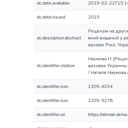
dc.date.available
2019-02-22T15:1
dc.date.issued
2015
Рецензія на другий
dc.description.abstract
який виданий у ра
архівах Росії, Укр
Наумова Н. [Рецен
dc.identifier.citation
архивах Украины: П
/ Наталія Наумова //
dc.identifier.issn
2305-4034
dc.identifier.issn
2305-5278
dc.identifier.uri
https://ekmair.uk