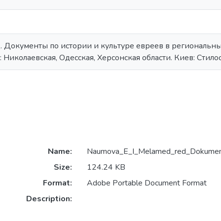
д. Документы по истории и культуре евреев в региональн
: Николаевская, Одесская, Херсонская области. Киев: Стилос
Name:
Naumova_E_I_Melamed_red_Dokumenty
Size:
124.24 KB
Format:
Adobe Portable Document Format
Description: