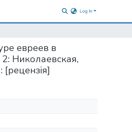
Log In
уре евреев в
 2: Николаевская,
 [рецензія]