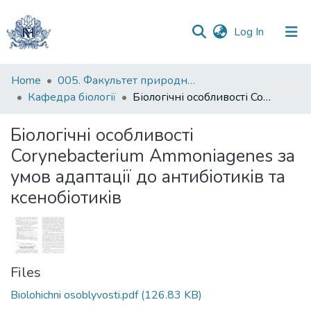
(current)
Log In
Communities
Home
005. Факультет природничих наук
&
Кафедра біології
Біологічні особливості Corynebacterium Ammoniagenes за умов адаптації до антибіотиків та ксенобіотиків
Collections
Біологічні особливості
All of DSpace
Corynebacterium Ammoniagenes за
умов адаптації до антибіотиків та
Statistics
ксенобіотиків
Files
Biolohichni osoblyvosti.pdf
(126.83 KB)