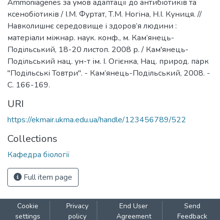
Ammoniagenes за умов адаптації до антибіотиків та
ксенобіотиків / І.М. Фуртат, Т.М. Ногіна, Н.І. Куниця. //
Навколишнє середовище і здоров’я людини :
матеріали міжнар. наук. конф., м. Кам’янець-
Подільський, 18-20 листоп. 2008 р. / Кам'янець-
Подільський нац. ун-т ім. І. Огієнка, Нац. природ. парк
"Подільські Товтри". - Кам’янець-Подільський, 2008. -
С. 166-169.
URI
https://ekmair.ukma.edu.ua/handle/123456789/522
Collections
Кафедра біології
Full item page
Cookie
Privacy
End User
Send
settings
policy
Agreement
Feedback