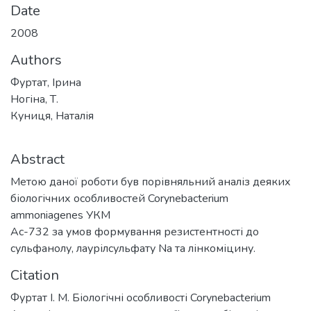
Date
2008
Authors
Фуртат, Ірина
Ногіна, Т.
Куниця, Наталія
Abstract
Метою даної роботи був порівняльний аналіз деяких
біологічних особливостей Corynebacterium
ammoniagenes УКМ
Ас-732 за умов формування резистентності до
сульфанолу, лаурілсульфату Na та лінкоміцину.
Citation
Фуртат І. М. Біологічні особливості Corynebacterium