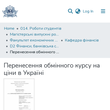
(current)
Log In
Communities
Home
014. Роботи студентів
&
Магістерські випускні роботи
Collections
Факультет економічних наук
Кафедра фінансів
D2 Фінанси, банківська справа, страхування та фондовий ринок
All of DSpace
Перенесення обмінного курсу на ціни в Україні
Statistics
Перенесення обмінного курсу на
ціни в Україні