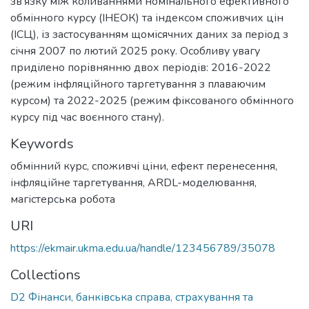
зв’язку між коливаннями номінального ефективного
обмінного курсу (ІНЕОК) та індексом споживчих цін
(ІСЦ), із застосуванням щомісячних даних за період з
січня 2007 по лютий 2025 року. Особливу увагу
приділено порівнянню двох періодів: 2016-2022
(режим інфляційного таргетування з плаваючим
курсом) та 2022-2025 (режим фіксованого обмінного
курсу під час воєнного стану).
Keywords
обмінний курс
,
споживчі ціни
,
ефект перенесення
,
інфляційне таргетування
,
ARDL-моделювання
,
магістерська робота
URI
https://ekmair.ukma.edu.ua/handle/123456789/35078
Collections
D2 Фінанси, банківська справа, страхування та