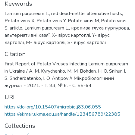
Keywords
Lamium purpureum L.
,
red dead-nettle
,
alternative hosts
,
Potato virus X
,
Potato virus Y
,
Potato virus M
,
Potato virus
S
,
article
,
Lamium purpureum L.
,
кропива глуха пурпурова
,
альтернативні хазяї
,
X- вірус картоплі
,
Y- вірус
картоплі
,
M- вірус картоплі
,
S- вірус картоплі
Citation
First Report of Potato Viruses Infecting Lamium purpureum
in Ukraine / A. M. Kyrychenko, M. M. Bohdan, H. O. Snihur, I.
S. Shcherbatenko, I. O. Antipov // Мікробіологічний
журнал. - 2021. - Т. 83, № 6. - С. 55-64.
URI
https://doi.org/10.15407/microbiolj83.06.055
https://ekmair.ukma.edu.ua/handle/123456789/22385
Collections