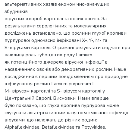
альтернативних хазяїв економічно-значущих
збудників
вірусних хвороб картоплі та інших овочів. За
результатами серологічних та молекулярних
досліджень встановлено, що рослини глухої кропиви
пурпурової одночасно інфіковані X-, Y-, M- та
S-вірусами картоплі. Отримані результати свідчать про
важливу роль губоцвітих роду Lamium
як потенційного джерела вірусної інфекції в
насадженнях овочів або декоративних рослин. Наше
дослідження є першим повідомленням про природне
інфікування рослин Lamium purpureum L.
M- вірусом картоплі та S- вірусом картоплі у
Центральній Європі. Висновки. Нами вперше
було показано, що глуха кропива пурпурова може
слугувати альтернативним хазяїном змішаної інфекції
вірусами, що належать до різних родин:
Alphaflexiviridae, Betaflexiviridae та Potyviridae.