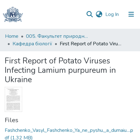
(current)
Log In
Communities
Home
005. Факультет природничих наук
&
Кафедра біології
First Report of Potato Viruses Infecting Lamium purpureum in Ukraine
Collections
First Report of Potato Viruses
All of DSpace
Infecting Lamium purpureum in
Ukraine
Statistics
Files
Fashchenko_Vasyl_Fashchenko_Ya_ne_pyshu,_a_dumaiu....p
df
(1.32 MB)