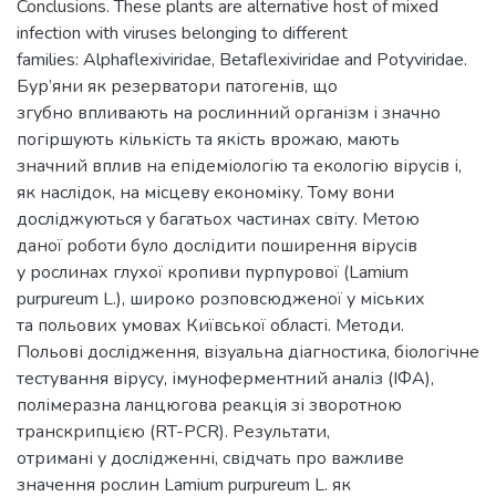
Conclusions. These plants are alternative host of mixed
infection with viruses belonging to different
families: Alphaflexiviridae, Betaflexiviridae and Potyviridae.
Бур’яни як резерватори патогенів, що
згубно впливають на рослинний організм і значно
погіршують кількість та якість врожаю, мають
значний вплив на епідеміологію та екологію вірусів і,
як наслідок, на місцеву економіку. Тому вони
досліджуються у багатьох частинах світу. Метою
даної роботи було дослідити поширення вірусів
у рослинах глухої кропиви пурпурової (Lamium
purpureum L.), широко розповсюдженої у міських
та польових умовах Київської області. Методи.
Польові дослідження, візуальна діагностика, біологічне
тестування вірусу, імуноферментний аналіз (ІФА),
полімеразна ланцюгова реакція зі зворотною
транскрипцією (RT-PCR). Результати,
отримані у дослідженні, свідчать про важливе
значення рослин Lamium purpureum L. як