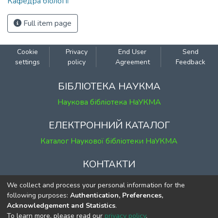
Кафедра біології
Full item page
Cookie
Privacy
End User
Send
settings
policy
Agreement
Feedback
БІБЛІОТЕКА НАУКМА
Наукова бібліотека НаУКМА
ЕЛЕКТРОННИЙ КАТАЛОГ
Каталог Наукової бібліотеки НаУКМА
КОНТАКТИ
м. Київ, вул. Григорія Сковороди, 2
We collect and process your personal information for the
к. 1, к. 120
following purposes:
Authentication, Preferences,
Acknowledgement and Statistics
.
тел.
(044) 463-69-31
To learn more, please read our
privacy policy
.