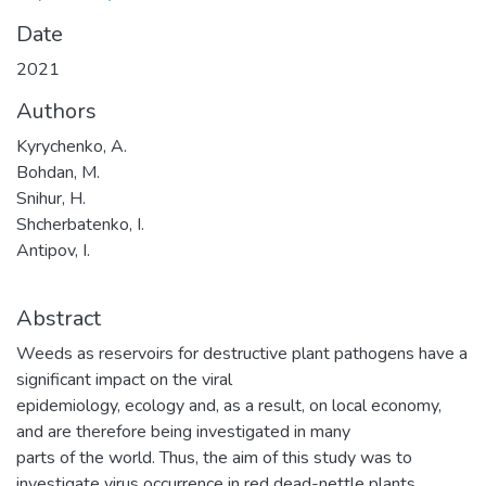
Date
2021
Authors
Kyrychenko, A.
Bohdan, M.
Snihur, H.
Shcherbatenko, I.
Antipov, I.
Abstract
Weeds as reservoirs for destructive plant pathogens have a
significant impact on the viral
epidemiology, ecology and, as a result, on local economy,
and are therefore being investigated in many
parts of the world. Thus, the aim of this study was to
investigate virus occurrence in red dead-nettle plants