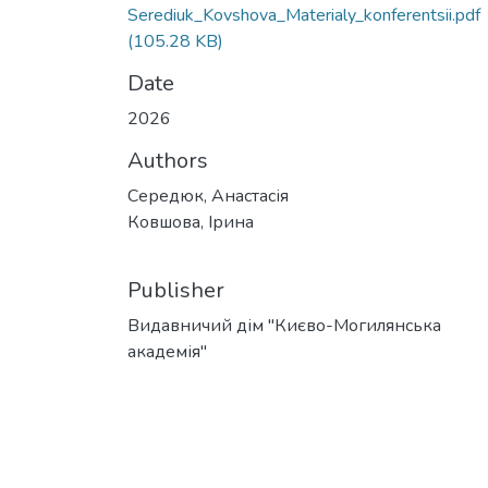
Serediuk_Kovshova_Materialy_konferentsii.pdf
(105.28 KB)
Date
2026
Authors
Середюк, Анастасія
Ковшова, Ірина
Publisher
Видавничий дім "Києво-Могилянська
академія"