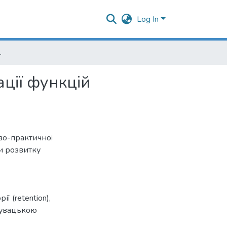
Log In
й мобільного застосунку
ції функцій
во-практичної
и розвитку
ї (retention)
,
тувацькою