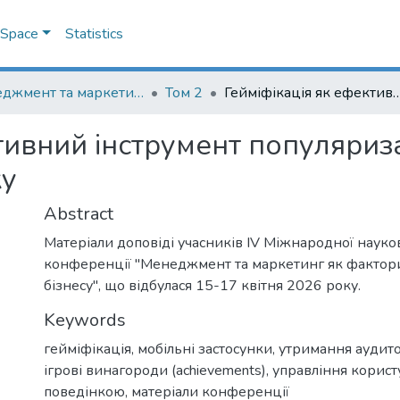
DSpace
Statistics
Менеджмент та маркетинг як фактори розвитку бізнесу : матеріали ІV Міжнародної науково-практичної конференції 15-17 квітня 2026 р.
Том 2
Гейміфікація як ефективний інструмент популяризації функці
тивний інструмент популяриза
ку
Abstract
Матеріали доповіді учасників IV Міжнародної науко
конференції "Менеджмент та маркетинг як фактор
бізнесу", що відбулася 15-17 квітня 2026 року.
Keywords
гейміфікація
,
мобільні застосунки
,
утримання аудиторі
ігрові винагороди (achievements)
,
управління корис
поведінкою
,
матеріали конференції