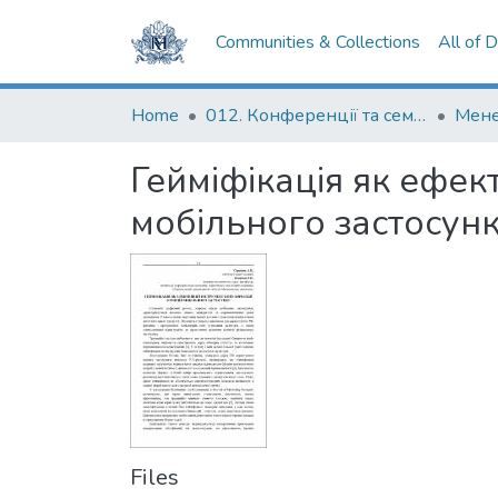
Communities & Collections
All of 
Home
012. Конференції та семінари НаУКМА
Гейміфікація як ефек
мобільного застосун
Files