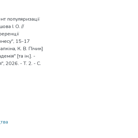
нт популяризації
ва І. О. //
ференції
несу", 15-17
рапкіна, К. В. Пічик]
ія" [та ін.]. -
2026. - Т. 2. - С.
тва