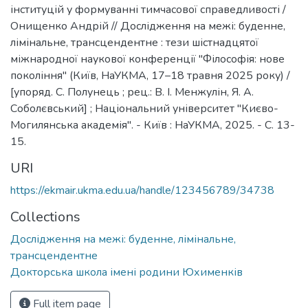
інституцій у формуванні тимчасової справедливості /
Онищенко Андрій // Дослідження на межі: буденне,
лімінальне, трансцендентне : тези шістнадцятої
міжнародної наукової конференції "Філософія: нове
покоління" (Київ, НаУКМА, 17–18 травня 2025 року) /
[упоряд. С. Полунець ; рец.: В. І. Менжулін, Я. А.
Соболєвський] ; Національний університет "Києво-
Могилянська академія". - Київ : НаУКМА, 2025. - C. 13-
15.
URI
https://ekmair.ukma.edu.ua/handle/123456789/34738
Collections
Дослідження на межі: буденне, лімінальне,
трансцендентне
Докторська школа імені родини Юхименків
Full item page