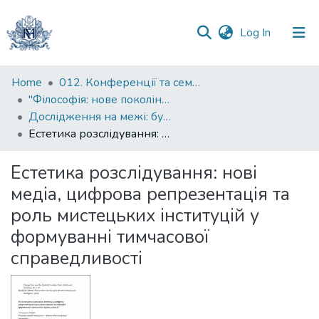
(current)
Log In
Communities
Home
012. Конференції та семінари НаУКМА
&
"Філософія: нове покоління" : міжнародна наукова конференція
Collections
Дослідження на межі: буденне, лімінальне, трансцендентне
Естетика розслідування: нові медіа, цифрова репрезентація та роль мистецьких інституцій у формуванні тимчасової справедливості
All of DSpace
Естетика розслідування: нові
Statistics
медіа, цифрова репрезентація та
роль мистецьких інституцій у
формуванні тимчасової
справедливості