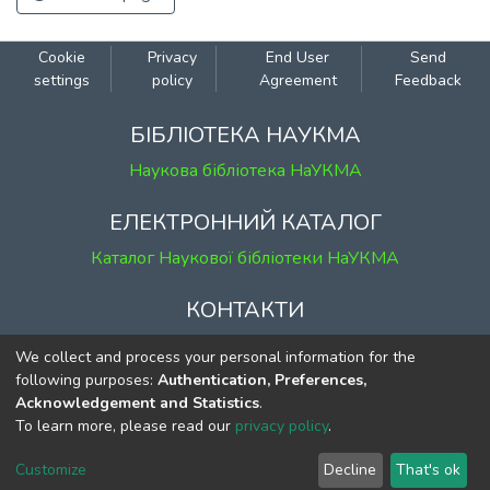
Cookie
Privacy
End User
Send
settings
policy
Agreement
Feedback
БІБЛІОТЕКА НАУКМА
Наукова бібліотека НаУКМА
ЕЛЕКТРОННИЙ КАТАЛОГ
Каталог Наукової бібліотеки НаУКМА
КОНТАКТИ
м. Київ, вул. Григорія Сковороди, 2
We collect and process your personal information for the
к. 1, к. 120
following purposes:
Authentication, Preferences,
Acknowledgement and Statistics
.
тел.
(044) 463-69-31
To learn more, please read our
privacy policy
.
ekmair@ukma.edu.ua
Customize
Decline
That's ok