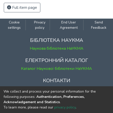
Full item page
Cookie
Privacy
End User
Send
settings
policy
Agreement
Feedback
БІБЛІОТЕКА НАУКМА
Наукова бібліотека НаУКМА
ЕЛЕКТРОННИЙ КАТАЛОГ
Каталог Наукової бібліотеки НаУКМА
КОНТАКТИ
м. Київ, вул. Григорія Сковороди, 2
We collect and process your personal information for the
к. 1, к. 120
following purposes:
Authentication, Preferences,
Acknowledgement and Statistics
.
тел.
(044) 463-69-31
To learn more, please read our
privacy policy
.
ekmair@ukma.edu.ua