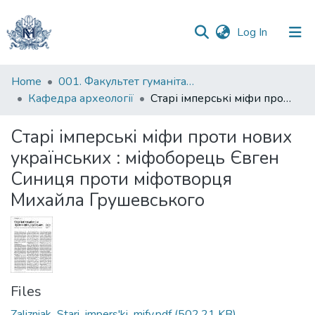
(current)
Log In
Communities
Home
001. Факультет гуманітарних наук
&
Кафедра археології
Старі імперські міфи проти нових українських : міфоборець Євген Синиця проти міфотворця Михайла Грушевського
Collections
Старі імперські міфи проти нових
All of DSpace
українських : міфоборець Євген
Синиця проти міфотворця
Statistics
Михайла Грушевського
Files
Zalizniak_Stari_impers'ki_mify.pdf
(502.21 KB)