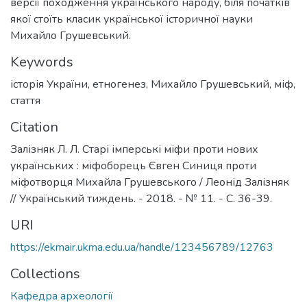
версії походження українського народу, біля початків
якої стоїть класик української історичної науки
Михайло Грушевський.
Keywords
історія України
,
етногенез
,
Михайло Грушевський
,
міф
,
стаття
Citation
Залізняк Л. Л. Старі імперські міфи проти нових
українських : міфоборець Євген Синиця проти
міфотворця Михайла Грушевського / Леонід Залізняк
// Український тиждень. - 2018. - № 11. - С. 36-39.
URI
https://ekmair.ukma.edu.ua/handle/123456789/12763
Collections
Кафедра археології