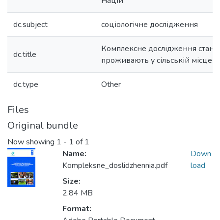
Націй
dc.subject
соціологічне дослідження
Комплексне дослідження станов
dc.title
проживають у сільській місцево
dc.type
Other
Files
Original bundle
Now showing
1 - 1 of 1
Name:
Down
Kompleksne_doslidzhennia.pdf
load
Size:
2.84 MB
Format: