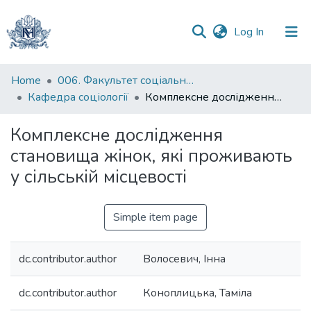
(current)
Log In
Communities
Home
006. Факультет соціальних наук і соціальних технологій
&
Кафедра соціології
Комплексне дослідження становища жінок, які проживають у сільській місцевості
Collections
Комплексне дослідження
All of DSpace
становища жінок, які проживають
у сільській місцевості
Statistics
Simple item page
dc.contributor.author
Волосевич, Інна
dc.contributor.author
Коноплицька, Таміла