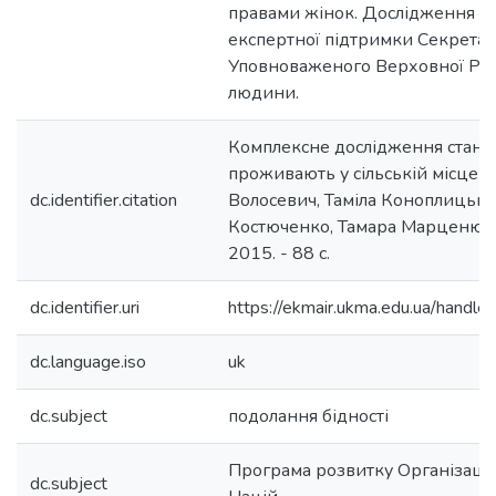
правами жінок. Дослідження зд
експертної підтримки Секретар
Уповноваженого Верховної Рад
людини.
Комплексне дослідження станов
проживають у сільській місцевос
dc.identifier.citation
Волосевич, Таміла Коноплицька,
Костюченко, Тамара Марценюк. -
2015. - 88 с.
dc.identifier.uri
https://ekmair.ukma.edu.ua/hand
dc.language.iso
uk
dc.subject
подолання бідності
Програма розвитку Організації
dc.subject