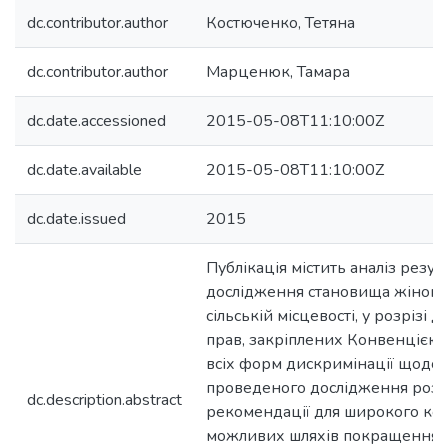
dc.contributor.author
Костюченко, Тетяна
dc.contributor.author
Марценюк, Тамара
dc.date.accessioned
2015-05-08T11:10:00Z
dc.date.available
2015-05-08T11:10:00Z
dc.date.issued
2015
Публікація містить аналіз резул
дослідження становища жінок, 
сільській місцевості, у розрізі 
прав, закріплених Конвенцією О
всіх форм дискримінації щодо ж
проведеного дослідження роз
dc.description.abstract
рекомендації для широкого кол
можливих шляхів покращення си