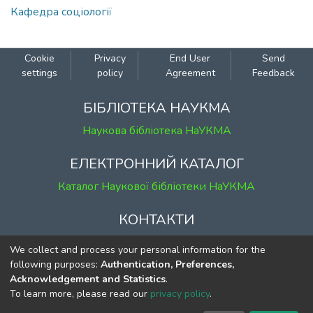
Кафедра соціології
Cookie
Privacy
End User
Send
settings
policy
Agreement
Feedback
БІБЛІОТЕКА НАУКМА
Наукова бібліотека НаУКМА
ЕЛЕКТРОННИЙ КАТАЛОГ
Каталог Наукової бібліотеки НаУКМА
КОНТАКТИ
м. Київ, вул. Григорія Сковороди, 2
We collect and process your personal information for the
к. 1, к. 120
following purposes:
Authentication, Preferences,
Acknowledgement and Statistics
.
тел.
(044) 463-69-31
To learn more, please read our
privacy policy
.
ekmair@ukma.edu.ua