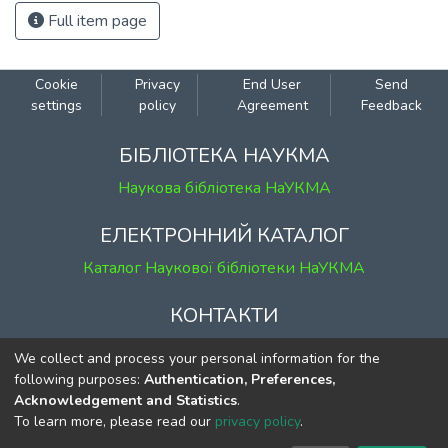
Full item page
Cookie
Privacy
End User
Send
settings
policy
Agreement
Feedback
БІБЛІОТЕКА НАУКМА
Наукова бібліотека НаУКМА
ЕЛЕКТРОННИЙ КАТАЛОГ
Каталог Наукової бібліотеки НаУКМА
КОНТАКТИ
м. Київ, вул. Григорія Сковороди, 2
We collect and process your personal information for the
к. 1, к. 120
following purposes:
Authentication, Preferences,
Acknowledgement and Statistics
.
тел.
(044) 463-69-31
To learn more, please read our
privacy policy
.
ekmair@ukma.edu.ua