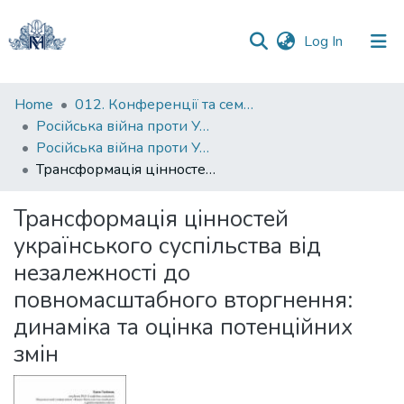
(current)
Log In
Communities
Home
012. Конференції та семінари НаУКМА
&
Російська війна проти України: трансформації соціальних інституцій та практик
Collections
Російська війна проти України: трансформації соціальних інституцій та практик: збірник тез науково-практичної конференції (24 лютого — 7 березня 2025 року, м. Київ)
Трансформація цінностей українського суспільства від незалежності до повномасштабного вторгнення: динаміка та оцінка потенційних змін
All of DSpace
Трансформація цінностей
Statistics
українського суспільства від
незалежності до
повномасштабного вторгнення:
динаміка та оцінка потенційних
змін