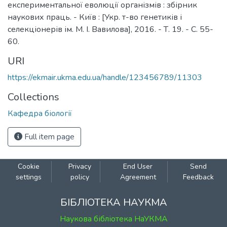
експериментальної еволюції організмів : збірник
наукових праць. - Київ : [Укр. т-во генетиків і
селекціонерів ім. М. І. Вавилова], 2016. - Т. 19. - С. 55-
60.
URI
https://ekmair.ukma.edu.ua/handle/123456789/11303
Collections
Кафедра біології
Full item page
Cookie
Privacy
End User
Send
settings
policy
Agreement
Feedback
БІБЛІОТЕКА НАУКМА
Наукова бібліотека НаУКМА