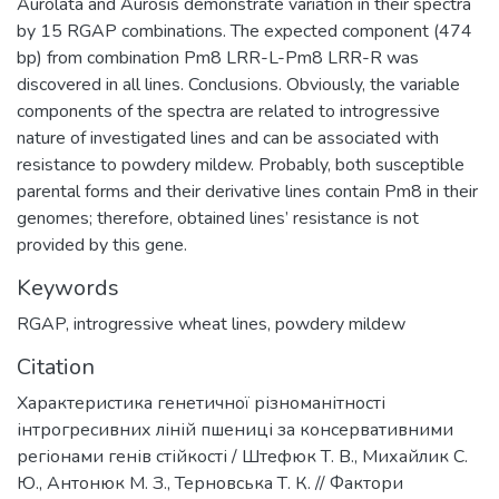
Aurolata and Aurosis demonstrate variation in their spectra
by 15 RGAP combinations. The expected component (474
bp) from combination Pm8 LRR-L-Pm8 LRR-R was
discovered in all lines. Conclusions. Obviously, the variable
components of the spectra are related to introgressive
nature of investigated lines and can be associated with
resistance to powdery mildew. Probably, both susceptible
parental forms and their derivative lines contain Pm8 in their
genomes; therefore, obtained lines’ resistance is not
provided by this gene.
Keywords
RGAP
,
introgressive wheat lines
,
powdery mildew
Citation
Характеристика генетичної різноманітності
інтрогресивних ліній пшениці за консервативними
регіонами генів стійкості / Штефюк Т. В., Михайлик С.
Ю., Антонюк М. З., Терновська Т. К. // Фактори