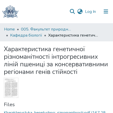
(current)
Log In
Communities
Home
005. Факультет природничих наук
&
Кафедра біології
Характеристика генетичної різноманітності інтрогресивних ліній пшениці за консервативними регіонами генів стійкості
Collections
Характеристика генетичної
All of DSpace
різноманітності інтрогресивних
ліній пшениці за консервативними
Statistics
регіонами генів стійкості
Files
Kharakterystyka_henetychnoi_riznomanitnosti.pdf
(167.28