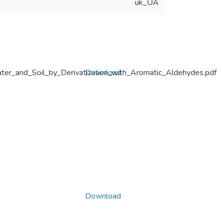
uk_UA
ter_and_Soil_by_Derivatization_with_Aromatic_Aldehydes.pdf
Download
Download