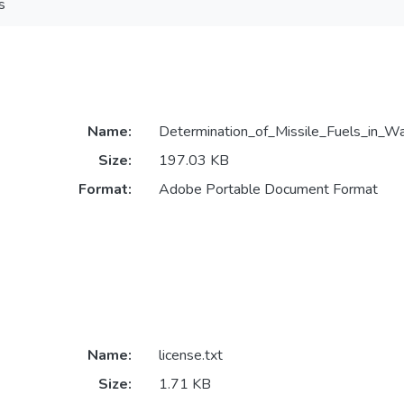
s
Name:
Determination_of_Missile_Fuels_in_Wa
Size:
197.03 KB
Format:
Adobe Portable Document Format
Name:
license.txt
Size:
1.71 KB