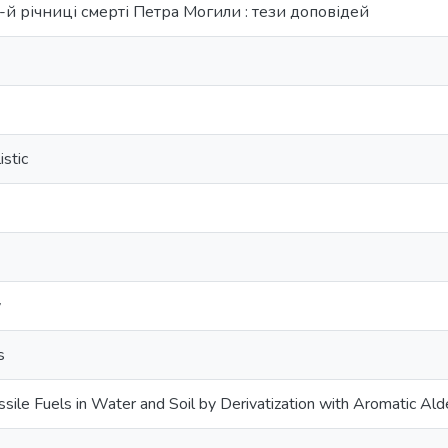
й річниці смерті Петра Могили : тези доповідей
istic
y
s
ssile Fuels in Water and Soil by Derivatization with Aromatic Al