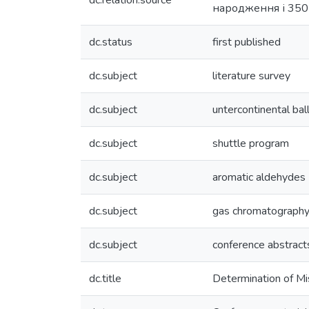
dc.relation.source
народження і 350-
dc.status
first published
dc.subject
literature survey
dc.subject
untercontinental ball
dc.subject
shuttle program
dc.subject
aromatic aldehydes
dc.subject
gas chromatograph
dc.subject
conference abstract
dc.title
Determination of Mi