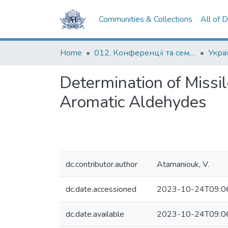
Communities & Collections
All of 
Home
012. Конференції та семінари НаУКМА
Determination of Missil
Aromatic Aldehydes
dc.contributor.author
Atamaniouk, V.
dc.date.accessioned
2023-10-24T09:0
dc.date.available
2023-10-24T09:0