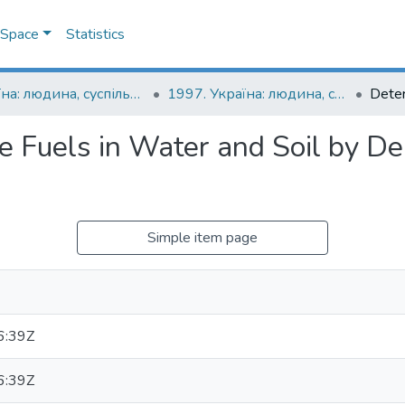
DSpace
Statistics
Україна: людина, суспільство, природа : щорічна наукова конференція
1997. Україна: людина, суспільство, природа : третя щорічна наукова конференція, присвячена 400-й річниці народження і 350-й річниці смерті Петра Могили : тези доповідей
e Fuels in Water and Soil by Der
Simple item page
6:39Z
6:39Z