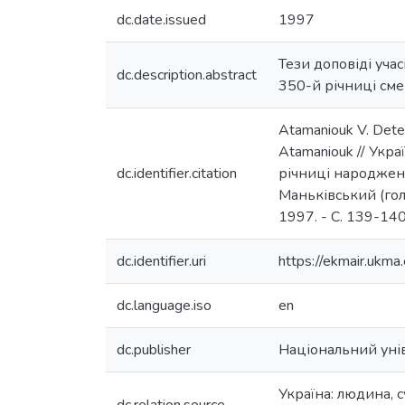
dc.date.issued
1997
Тези доповіді уча
dc.description.abstract
350-й річниці смер
Atamaniouk V. Deter
Atamaniouk // Укр
dc.identifier.citation
річниці народженн
Маньківський (голо
1997. - С. 139-140
dc.identifier.uri
https://ekmair.uk
dc.language.iso
en
dc.publisher
Національний уні
Україна: людина, 