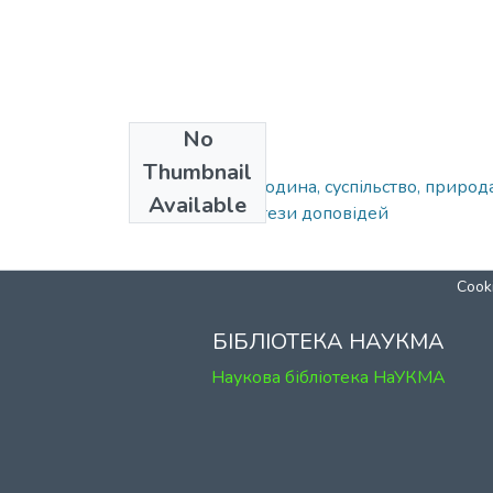
No
Collections
Thumbnail
1997. Україна: людина, суспільство, приро
Available
Петра Могили : тези доповідей
Cooki
БІБЛІОТЕКА НАУКМА
Наукова бібліотека НаУКМА