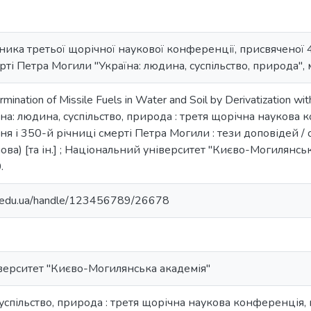
сника третьої щорічної наукової конференції, присвяченої
ті Петра Могили "Україна: людина, суспільство, природа", м
mination of Missile Fuels in Water and Soil by Derivatization wi
аїна: людина, суспільство, природа : третя щорічна науков
я і 350-й річниці смерті Петра Могили : тези доповідей / о
ва) [та ін.] ; Національний університет "Києво-Могилянськ
.
ma.edu.ua/handle/123456789/26678
верситет "Києво-Могилянська академія"
суспільство, природа : третя щорічна наукова конференція,