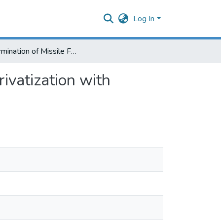
Log In
Determination of Missile Fuels in Water and Soil by Derivatization with Aromatic Aldehydes
ivatization with