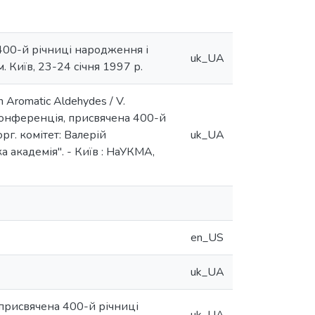
 400-й річниці народження і
uk_UA
. Київ, 23-24 січня 1997 р.
th Aromatic Aldehydes / V.
а конференція, присвячена 400-й
рг. комітет: Валерій
uk_UA
а академія". - Київ : НаУКМА,
en_US
uk_UA
 присвячена 400-й річниці