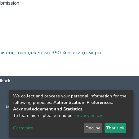
ubmission
 річниці народження і 350-й річниці смерті
dback
КОНТАКТИ
We collect and process your personal information for the
following purposes:
Authentication, Preferences,
м. Київ, вул. Григорія Сковороди, 2
Acknowledgement and Statistics
.
к. 1, к. 120
To learn more, please read our
privacy policy
.
тел.
(044) 463-69-31
Customize
Decline
That's ok
ekmair@ukma.edu.ua