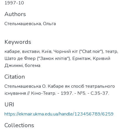
1997-10
Authors
Стельмашевська, Ольга
Keywords
кабаре
,
вистави
,
Київ
,
Чорний кіт ("Chat noir")
,
театр
,
Шато де Флер ("Замок кnітів'')
,
Ермітаж
,
Кривий
Джиммі
,
богема
Citation
Стельмашевська О. Кабаре як спосіб театрального
існування // Кіно-Театр. - 1997. - №5. - С.35-37.
URI
https://ekmair.ukma.edu.ua/handle/123456789/6259
Collections