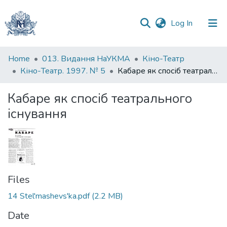
(current)
Log In
Communities
Home
013. Видання НаУКМА
Кіно-Театр
&
Кіно-Театр. 1997. № 5
Кабаре як спосіб театрального існування
Collections
Кабаре як спосіб театрального
All of DSpace
існування
Statistics
Files
14 Stel'mashevs'ka.pdf
(2.2 MB)
Date