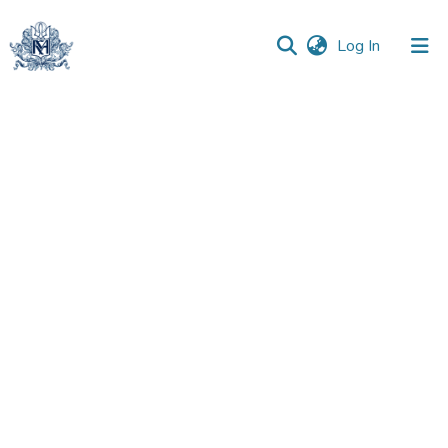
(current)
Log In
Communities
&
Collections
All of DSpace
Statistics