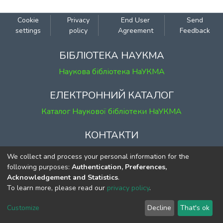
Cookie
Privacy
End User
Send
settings
policy
Agreement
Feedback
БІБЛІОТЕКА НАУКМА
Наукова бібліотека НаУКМА
ЕЛЕКТРОННИЙ КАТАЛОГ
Каталог Наукової бібліотеки НаУКМА
КОНТАКТИ
м. Київ, вул. Григорія Сковороди, 2
We collect and process your personal information for the
к. 1, к. 120
following purposes:
Authentication, Preferences,
Acknowledgement and Statistics
.
тел.
(044) 463-69-31
To learn more, please read our
privacy policy
.
ekmair@ukma.edu.ua
Customize
Decline
That's ok