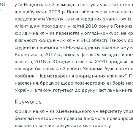
mel
у IV Національній олімпіаді з консультування (інтерв
f
що відбулася в 2009 р. Вона забезпечила можливіс
представляти Україну на міжнародних змаганнях із
клієнтів, які проходили у квітні 2010 року в Гонконз
юридична клініка перемогла у огляді-конкурсі на к
діяльності юридичних клінік ВНЗ області. Також у 
студентів перемога на Міжнародному правничому кон
Корецького, 2017 р., вихід у фінал Олімпіади з кон
клієнтів, 2018 р. Юридична клініка ХУУП приділяє в
правороз'яснювальній роботі. Зокрема, було підгот
посібник "Нормотворення в юридичних клініках", П
населення, брошура щодо позачергових виборів на
України, а також готується до друку Настільна книга
Keywords
юридична клініка Хмельницького університету упра
безоплатна вторинна правова допомога
,
правопросв
діяльність клініки
,
результати моніторингу