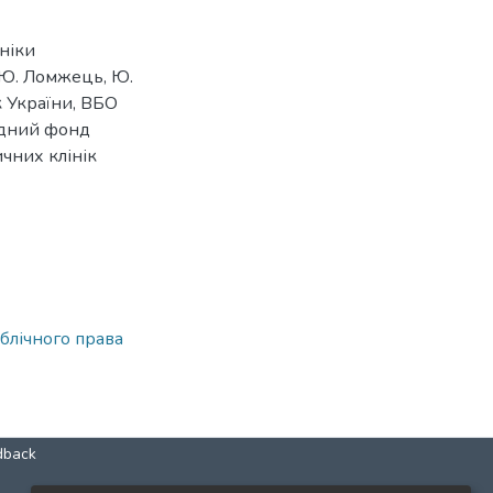
ніки
[Ю. Ломжець, Ю.
к України, ВБО
одний фонд
чних клінік
блічного права
dback