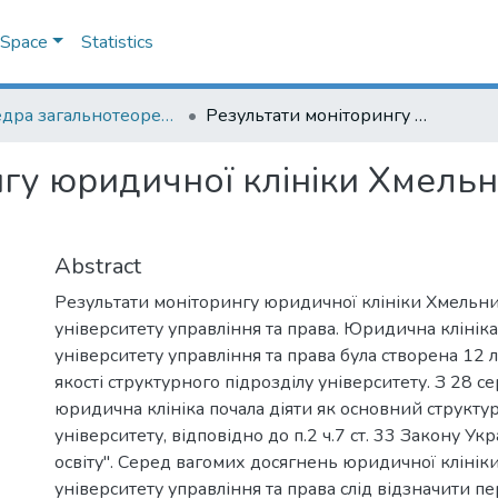
DSpace
Statistics
Кафедра загальнотеоретичного правознавства та публічного права
Результати моніторингу юридичної клініки Хмельницького університету управління та права
нгу юридичної клініки Хмельн
Abstract
Результати моніторингу юридичної клініки Хмельн
університету управління та права. Юридична кліні
університету управління та права була створена 12 
якості структурного підрозділу університету. З 28 
юридична клініка почала діяти як основний структу
університету, відповідно до п.2 ч.7 ст. 33 Закону У
освіту". Серед вагомих досягнень юридичної кліні
університету управління та права слід відзначити п