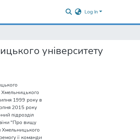
Log In
ицького університету
ицького
ка Хмельницького
липня 1999 року в
серпня 2015 року
рний підрозділ
країни "Про вищу
ки Хмельницького
еремогу її команди