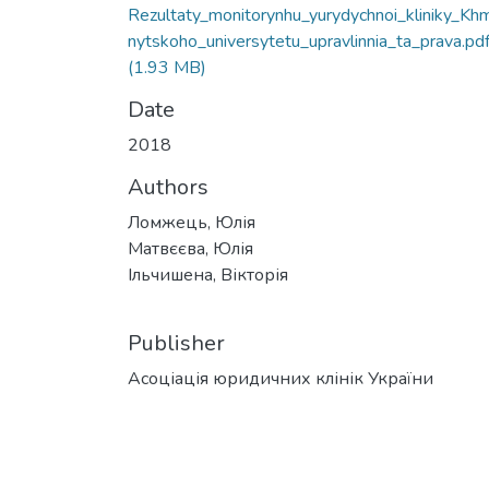
Rezultaty_monitorynhu_yurydychnoi_kliniky_Kh
nytskoho_universytetu_upravlinnia_ta_prava.pd
(1.93 MB)
Date
2018
Authors
Ломжець, Юлія
Матвєєва, Юлія
Ільчишена, Вікторія
Publisher
Асоціація юридичних клінік України