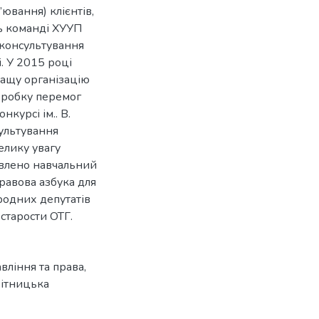
’ювання) клієнтів,
ть команді ХУУП
 консультування
і. У 2015 році
ращу організацію
доробку перемог
курсі ім.. В.
сультування
елику увагу
овлено навчальний
равова азбука для
родних депутатів
 старости ОТГ.
вління та права
,
ітницька