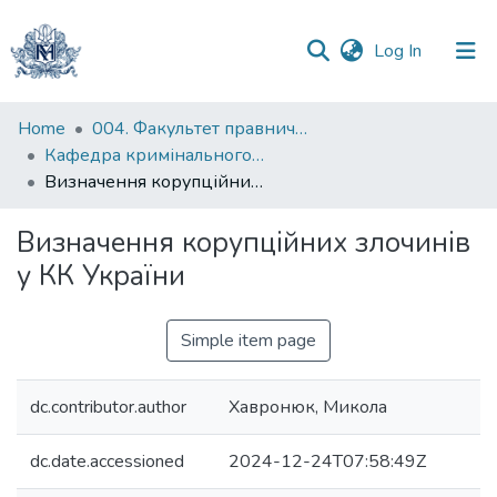
(current)
Log In
Communities
Home
004. Факультет правничих наук
&
Кафедра кримінального та кримінального процесуального права
Collections
Визначення корупційних злочинів у КК України
All of DSpace
Визначення корупційних злочинів
у КК України
Statistics
Simple item page
dc.contributor.author
Хавронюк, Микола
dc.date.accessioned
2024-12-24T07:58:49Z