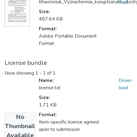
Khavroniuk_Vyznachennia_koruptsiinykh_zloch
load
Size:
487.64 KB
Format:
Adobe Portable Document
Format
License bundle
Now showing
1 - 1 of 1
Name:
Down
license.txt
load
Size:
1.71 KB
Format:
No
Item-specific license agreed
Thumbnail
upon to submission
Available