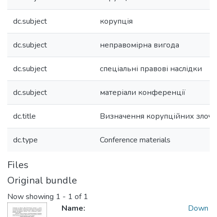
dc.subject
корупція
dc.subject
неправомірна вигода
dc.subject
спеціальні правові наслідки
dc.subject
матеріали конференції
dc.title
Визначення корупційних злочин
dc.type
Conference materials
Files
Original bundle
Now showing
1 - 1 of 1
Name:
Down