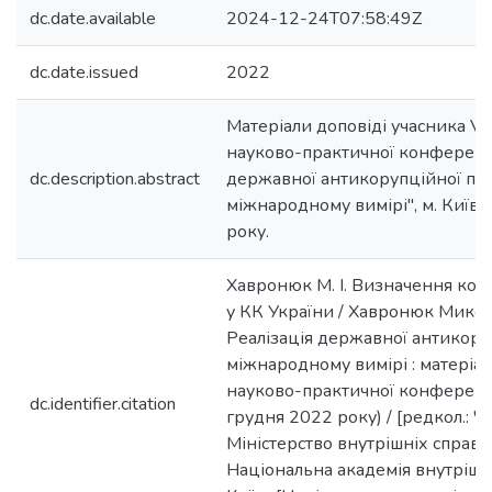
dc.date.available
2024-12-24T07:58:49Z
dc.date.issued
2022
Матеріали доповіді учасника VІ
науково-практичної конференці
dc.description.abstract
державної антикорупційної пол
міжнародному вимірі", м. Київ,
року.
Хавронюк М. І. Визначення кор
у КК України / Хавронюк Микола
Реалізація державної антикору
міжнародному вимірі : матеріал
науково-практичної конференці
dc.identifier.citation
грудня 2022 року) / [редкол.: Черн
Міністерство внутрішніх справ 
Національна академія внутрішніх 