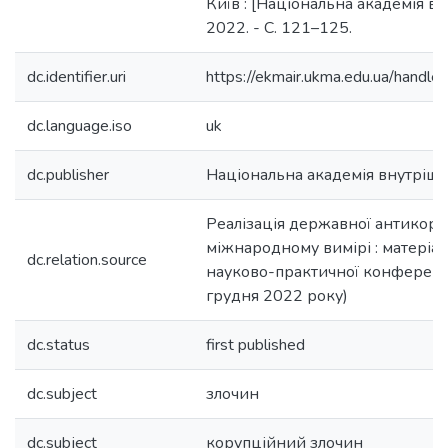
Київ : [Національна академія вн
2022. - С. 121–125.
dc.identifier.uri
https://ekmair.ukma.edu.ua/han
dc.language.iso
uk
dc.publisher
Національна академія внутрішн
Реалізація державної антикору
міжнародному вимірі : матеріал
dc.relation.source
науково-практичної конференці
грудня 2022 року)
dc.status
first published
dc.subject
злочин
dc.subject
корупційний злочин