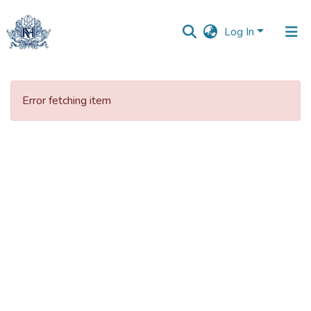
Log In
Communities
&
Error fetching item
Collections
All of DSpace